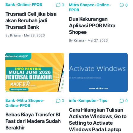
Bank
•
Online
•
PPOB
Mitra Shopee
•
Online
•
0
0
PPOB
Trusnadi Cell jika bisa
Dua Kekurangan
akan Berubah jadi
Aplikasi PPOB Mitra
Trusnadi Bank
Shopee
By
Kriana
Mei 28, 2026
•
By
Kriana
Mei 27, 2026
•
Bank
•
Mitra Shopee
•
info
•
Komputer
•
Tips
0
0
Online
•
PPOB
Cara Hilangkan Tulisan
Bebas Biaya Transfer BI
Activate Windows, Go to
Fast dari Madera Sudah
Setting to Activate
Berakhir
Windows Pada Laptop