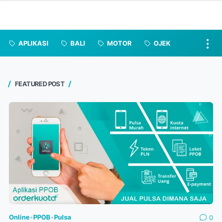
APLIKASI
BALI
MOTOR
OJEK
FEATURED POST
Online
•
PPOB
•
Pulsa
0