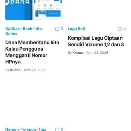
Aplikasi
•
Bank
•
info
•
Lagu Bali
0
0
Online
Kompilasi Lagu Ciptaan
Dana Memberitahu kita
Sendiri Volume 1,2 dan 3
Kalau Pengguna
By
Kriana
April 23, 2026
•
Mengganti Nomor
HPnya
By
Kriana
April 24, 2026
•
Nelpon
•
Telepon
•
Tips
0