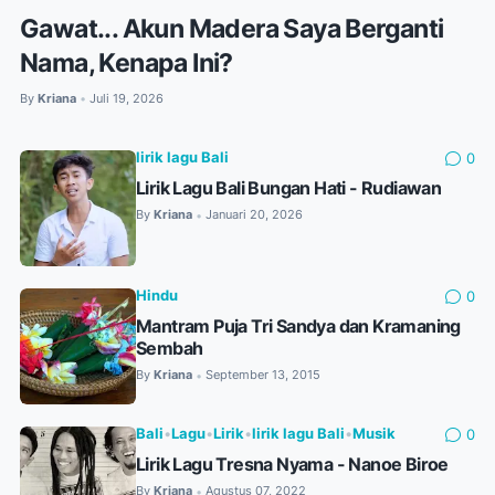
Gawat... Akun Madera Saya Berganti
Nama, Kenapa Ini?
By
Kriana
Juli 19, 2026
•
lirik lagu Bali
0
Lirik Lagu Bali Bungan Hati - Rudiawan
By
Kriana
Januari 20, 2026
•
Hindu
0
Mantram Puja Tri Sandya dan Kramaning
Sembah
By
Kriana
September 13, 2015
•
Bali
•
Lagu
•
Lirik
•
lirik lagu Bali
•
Musik
0
Lirik Lagu Tresna Nyama - Nanoe Biroe
By
Kriana
Agustus 07, 2022
•