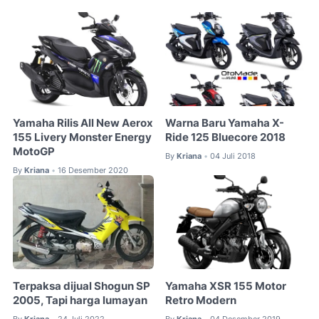
Yamaha Rilis All New Aerox
Warna Baru Yamaha X-
155 Livery Monster Energy
Ride 125 Bluecore 2018
MotoGP
By
Kriana
04 Juli 2018
•
By
Kriana
16 Desember 2020
•
Terpaksa dijual Shogun SP
Yamaha XSR 155 Motor
2005, Tapi harga lumayan
Retro Modern