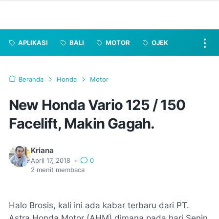
APLIKASI
BALI
MOTOR
OJEK
Beranda
Honda
Motor
New Honda Vario 125 / 150
Facelift, Makin Gagah.
Kriana
April 17, 2018
•
0
2
menit membaca
Halo Brosis, kali ini ada kabar terbaru dari PT.
Astra Honda Motor (AHM) dimana pada hari Senin,