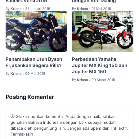
Facelift versi 2015
dengan Anti Maling
By
Kriana
21 Januari 2015
By
Kriana
01 Mei 2015
•
•
Penampakan Utuh Byson
Perbedaan Yamaha
FI, akankah Segera Rilis?
Jupiter MX King 150 dan
Jupiter MX 150
By
Kriana
06 Mei 2015
•
By
Kriana
09 Maret 2015
•
Posting Komentar
Silakan berikan komentar Anda dengan baik, silakan
gunakan Bahasa Indonesia dengan baik supaya mudah
dibaca oleh pengunjung lain, Jangan ada Spam dan link aktif.
Terimakasih