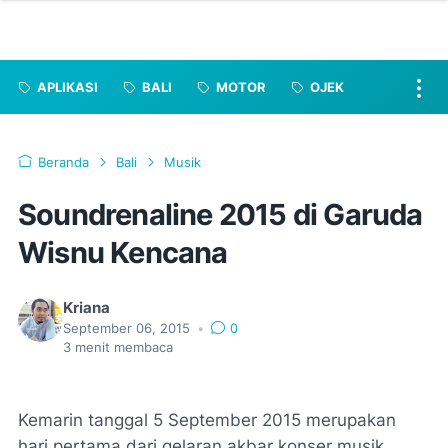
APLIKASI
BALI
MOTOR
OJEK
Beranda
Bali
Musik
Soundrenaline 2015 di Garuda
Wisnu Kencana
Kriana
September 06, 2015
•
0
3
menit membaca
Kemarin tanggal 5 September 2015 merupakan
hari pertama dari gelaran akbar konser musik