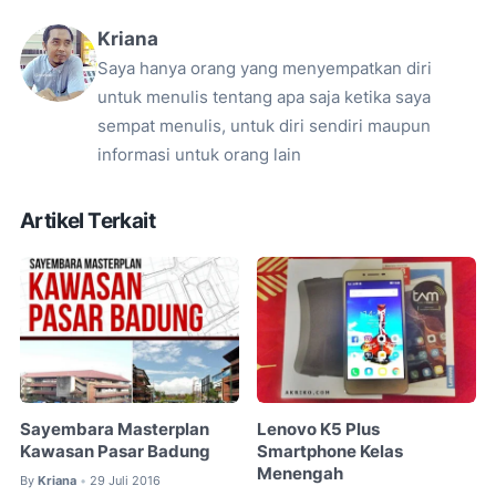
Kriana
Saya hanya orang yang menyempatkan diri
untuk menulis tentang apa saja ketika saya
sempat menulis, untuk diri sendiri maupun
informasi untuk orang lain
Artikel Terkait
Sayembara Masterplan
Lenovo K5 Plus
Kawasan Pasar Badung
Smartphone Kelas
Menengah
By
Kriana
29 Juli 2016
•