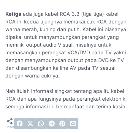
Ketiga
ada juga kabel RCA 3.3 (tiga tiga) kabel
RCA ini kedua ujungnya memakai cuk RCA dengan
warna merah, kuning dan putih. Kabel ini biasanya
dipakai untuk menyambungkan perangkat yang
memiliki output audio Visual, misalnya untuk
memasangkan perangkat VCA/DVD pada TV yakni
dengan menyambungkan output pada DVD ke TV
dan disambungkan ke line AV pada TV sesuai
dengan warna cuknya.
Nah itulah informasi singkat tentang apa itu kabel
RCA dan apa fungsinya pada perangkat elektronik,
semoga informasi ini bermanfaat dan terima kasih.