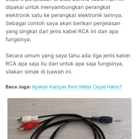
dipakai untuk menyambungkan perangkat
elektronik satu ke perangkat elektronik lainnya.
Sebagai contoh saya akan berikan penjelasan
yang singkat dari jenis kabel RCA ini dan apa
fungsinya.
Secara umum yang saya tahu ada tiga jenis kabel
RCA apa saja itu dan untuk apa saja fungsinya,
silakan simak di bawah ini.
Baca Juga:
Apakah Kampas Rem NMax Cepat Habis?