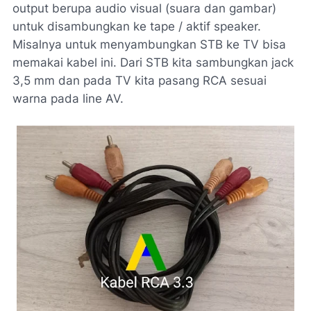
output berupa audio visual (suara dan gambar)
untuk disambungkan ke tape / aktif speaker.
Misalnya untuk menyambungkan STB ke TV bisa
memakai kabel ini. Dari STB kita sambungkan jack
3,5 mm dan pada TV kita pasang RCA sesuai
warna pada line AV.