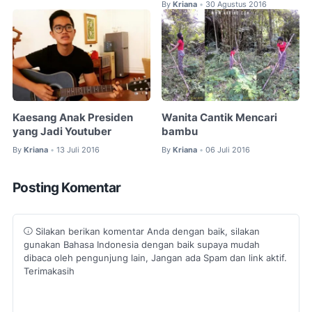
By
Kriana
30 Agustus 2016
•
Kaesang Anak Presiden
Wanita Cantik Mencari
yang Jadi Youtuber
bambu
By
Kriana
13 Juli 2016
By
Kriana
06 Juli 2016
•
•
Posting Komentar
Silakan berikan komentar Anda dengan baik, silakan
gunakan Bahasa Indonesia dengan baik supaya mudah
dibaca oleh pengunjung lain, Jangan ada Spam dan link aktif.
Terimakasih