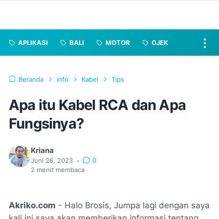
APLIKASI
BALI
MOTOR
OJEK
Beranda
info
Kabel
Tips
Apa itu Kabel RCA dan Apa
Fungsinya?
Kriana
Juni 26, 2023
•
0
2
menit membaca
Akriko.com
- Halo Brosis, Jumpa lagi dengan saya
kali ini saya akan memberikan informasi tentang