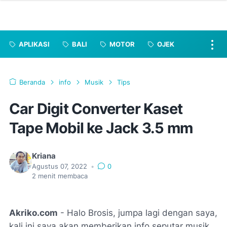
APLIKASI
BALI
MOTOR
OJEK
Beranda
info
Musik
Tips
Car Digit Converter Kaset
Tape Mobil ke Jack 3.5 mm
Kriana
Agustus 07, 2022
•
0
2
menit membaca
Akriko.com
- Halo Brosis, jumpa lagi dengan saya,
kali ini saya akan memberikan info seputar musik