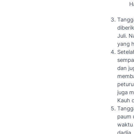
Ha
Tangga
diberi
Juli. 
yang h
Setela
sempat
dan ju
membah
peturu
juga m
Kauh 
Tangga
paum 
waktu 
dadia,