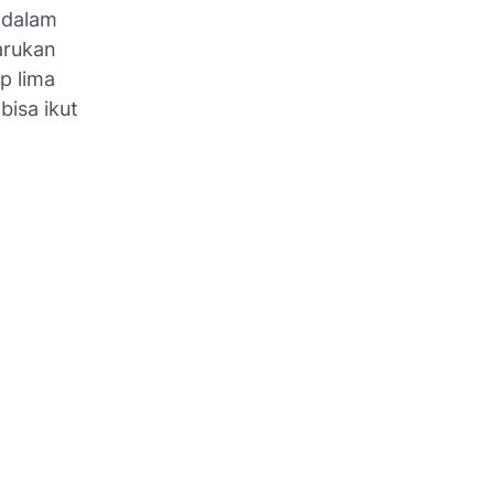
a dalam
arukan
p lima
bisa ikut