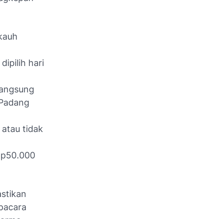
kauh
ipilih hari
langsung
 Padang
 atau tidak
Rp50.000
astikan
pacara