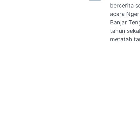
bercerita s
acara Nger
Banjar Ten
tahun sekal
metatah tan