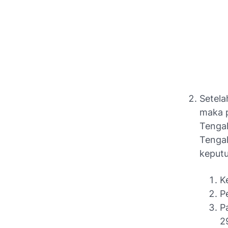
Setela
maka 
Tengah
Tengah
keputu
K
P
P
2