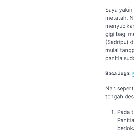
Saya yakin
metatah. N
menyucikan
gigi bagi m
(Sadripu) d
mulai tangg
panitia sud
Baca Juga:
Nah sepert
tengah desa
Pada 
Paniti
berlok