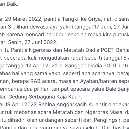
ri Baik.
l 29 Maret 2022, panitia Tangkil ke Griya, nah disan
kan 3 pilihan dewasa ayu yakni tanggal 17 Juni, 27 Ju
Nah karena mencari hari libur sekolah maka kita putus
ari Senin, 27 Juni 2022.
h itu Panitia Ngeroras dan Metatah Dadia PGDT Banj
 beberapa kali mengadakan rapat seperti tanggal 5 
ga tanggal 12 April 2022 di Sanggah Dadia PGDT unt
as hal yang sama yakni seperti apa acaranya, bera
nan, berapa RAB acara, masalah Ayaban/banten sepe
embahas dua pilihan tempat upacara yakni Bale Banj
dan Gedung Serbaguna Kaja Kauh.
l 19 April 2022 Rahina Anggarkasih Kulantir diadak
untuk mebahas acara Metatah dan Ngeroras Masal d
itu dihadiri oleh undangan seperti dari Penglingsir, 
 Panitia dan juga yang punya sawa/sekah. Dari hasil 