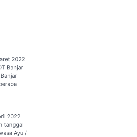
Maret 2022
DT Banjar
 Banjar
eberapa
ril 2022
n tanggal
wasa Ayu /