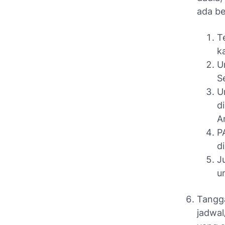
ada be
T
k
U
S
U
d
A
P
d
J
u
Tangga
jadwal