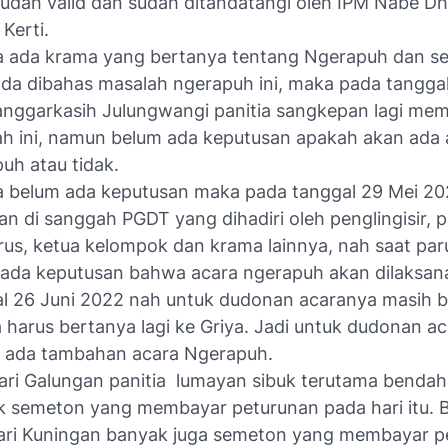
udah valid dan sudah ditandatangi oleh IPM Nabe D
 Kerti.
a ada krama yang bertanya tentang Ngerapuh dan s
ada dibahas masalah ngerapuh ini, maka pada tangga
nggarkasih Julungwangi panitia sangkepan lagi me
h ini, namun belum ada keputusan apakah akan ada 
uh atau tidak.
 belum ada keputusan maka pada tanggal 29 Mei 20
n di sanggah PGDT yang dihadiri oleh penglingisir, pa
us, ketua kelompok dan krama lainnya, nah saat par
ada keputusan bahwa acara ngerapuh akan dilaksan
l 26 Juni 2022 nah untuk dudonan acaranya masih b
 harus bertanya lagi ke Griya. Jadi untuk dudonan ac
i ada tambahan acara Ngerapuh.
ari Galungan panitia lumayan sibuk terutama bendah
 semeton yang membayar peturunan pada hari itu. B
ari Kuningan banyak juga semeton yang membayar p