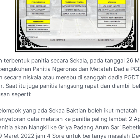
h terbentuk panitia secara Sekala, pada tanggal 26 
pengukuhan Panitia Ngeroras dan Metatah Dadia PG
 secara niskala atau merebu di sanggah dadia PGDT
. Saat itu juga panitia langsung rapat dan diambil b
san seperti:
elompok yang ada Sekaa Baktian boleh ikut metatah
enyetoran data metatah ke panitia paling lambat 2 Ap
anitia akan Nangkil ke Griya Padang Arum Sari Bebeti
9 Maret 2022 jam 4 Sore untuk bertanya masalah De