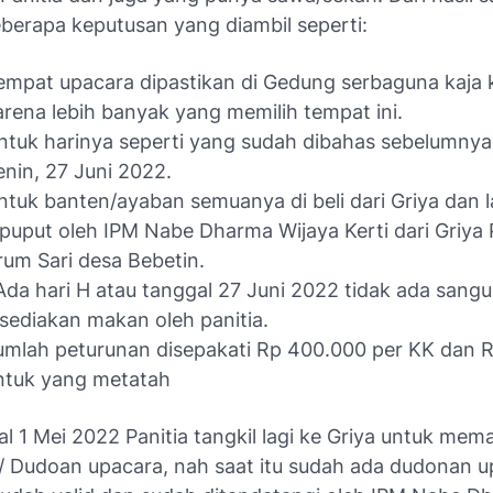
berapa keputusan yang diambil seperti:
empat upacara dipastikan di Gedung serbaguna kaja 
arena lebih banyak yang memilih tempat ini.
ntuk harinya seperti yang sudah dibahas sebelumnya d
enin, 27 Juni 2022.
ntuk banten/ayaban semuanya di beli dari Griya dan 
ipuput oleh IPM Nabe Dharma Wijaya Kerti dari Griya
rum Sari desa Bebetin.
Ada hari H atau tanggal 27 Juni 2022 tidak ada sangu
isediakan makan oleh panitia.
umlah peturunan disepakati Rp 400.000 per KK dan 
ntuk yang metatah
l 1 Mei 2022 Panitia tangkil lagi ke Griya untuk mem
/ Dudoan upacara, nah saat itu sudah ada dudonan u