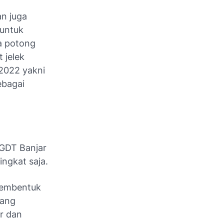
n juga
 untuk
a potong
 jelek
 2022 yakni
ebagai
PGDT Banjar
ingkat saja.
membentuk
yang
ir dan