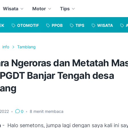
Wisata
Motor
Tips
EK
OTOMOTIF
PPOB
TIPS
WISATA
info
Tamblang
ra Ngeroras dan Metatah Mas
 PGDT Banjar Tengah desa
lang
, 2022
•
0
•
8
menit membaca
m
- Halo semetons, jumpa lagi dengan saya kali ini sa