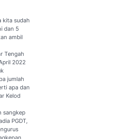
a kita sudah
ni dan 5
kan ambil
ar Tengah
April 2022
uk
pa jumlah
rti apa dan
ar Kelod
an sangkep
adia PGDT,
pengurus
sagkepan