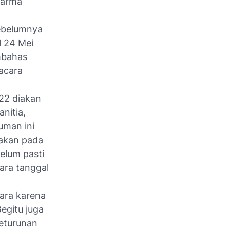
harma
ebelumnya
l 24 Mei
mbahas
acara
22 diakan
nitia,
uman ini
akan pada
elum pasti
ara tanggal
ara karena
egitu juga
eturunan