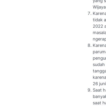
yang s
Wijaya
Karen
tidak 
2022 a
masala
ngerap
Karena
paruma
pengur
sudah 
tangga
karena
26 jun
Saat h
banyak
saat h