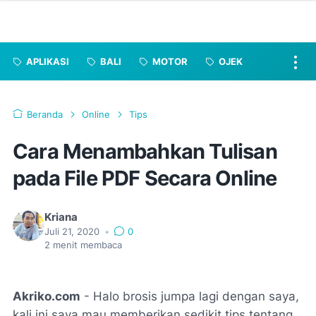
APLIKASI
BALI
MOTOR
OJEK
Beranda
Online
Tips
Cara Menambahkan Tulisan
pada File PDF Secara Online
Kriana
Juli 21, 2020
•
0
2
menit membaca
Akriko.com
- Halo brosis jumpa lagi dengan saya,
kali ini saya mau memberikan sedikit tips tentang