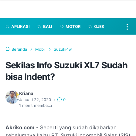
APLIKASI
BALI
MOTOR
OJEK
Beranda
Mobil
Suzuki4w
Sekilas Info Suzuki XL7 Sudah
bisa Indent?
Kriana
Januari 22, 2020
•
0
1
menit membaca
Akriko.com
- Seperti yang sudah dikabarkan
sebelumnya kalau PT. Suzuki Indomobil Sales (SIS)