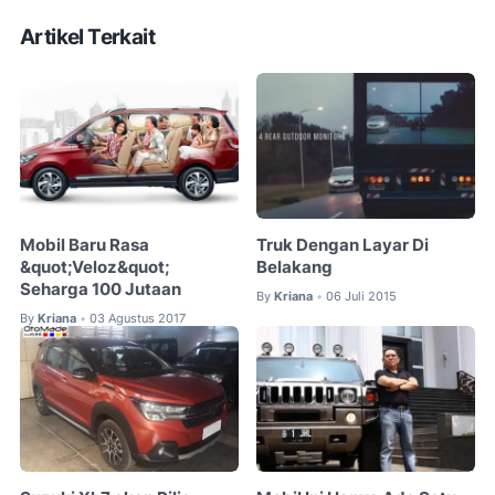
Artikel Terkait
Mobil Baru Rasa
Truk Dengan Layar Di
&quot;Veloz&quot;
Belakang
Seharga 100 Jutaan
By
Kriana
06 Juli 2015
•
By
Kriana
03 Agustus 2017
•