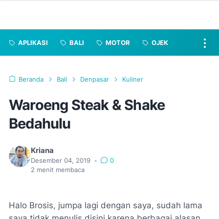
APLIKASI
BALI
MOTOR
OJEK
Beranda
Bali
Denpasar
Kuliner
Waroeng Steak & Shake
Bedahulu
Kriana
Desember 04, 2019
•
0
2
menit membaca
Halo Brosis, jumpa lagi dengan saya, sudah lama
saya tidak menulis disini karena berbagai alasan,