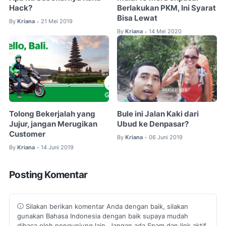
Hack?
Berlakukan PKM, Ini Syarat
Bisa Lewat
By
Kriana
21 Mei 2019
•
By
Kriana
14 Mei 2020
•
Tolong Bekerjalah yang
Bule ini Jalan Kaki dari
Jujur, jangan Merugikan
Ubud ke Denpasar?
Customer
By
Kriana
06 Juni 2019
•
By
Kriana
14 Juni 2019
•
Posting Komentar
Silakan berikan komentar Anda dengan baik, silakan
gunakan Bahasa Indonesia dengan baik supaya mudah
dibaca oleh pengunjung lain, Jangan ada Spam dan link aktif.