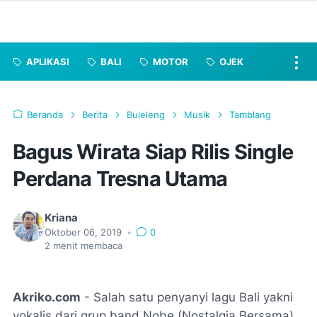
APLIKASI
BALI
MOTOR
OJEK
Beranda
Berita
Buleleng
Musik
Tamblang
Bagus Wirata Siap Rilis Single
Perdana Tresna Utama
Kriana
Oktober 06, 2019
•
0
2
menit membaca
Akriko.com
- Salah satu penyanyi lagu Bali yakni
vokalis dari grup band Nobe (Nostalgia Bersama)