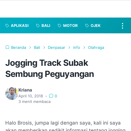
APLIKASI
BALI
MOTOR
OJEK
Beranda
Bali
Denpasar
info
Olahraga
Jogging Track Subak
Sembung Peguyangan
Kriana
April 10, 2018
•
0
3
menit membaca
Halo Brosis, jumpa lagi dengan saya, kali ini saya
akan memberikan sedikit informasi tentang jogging