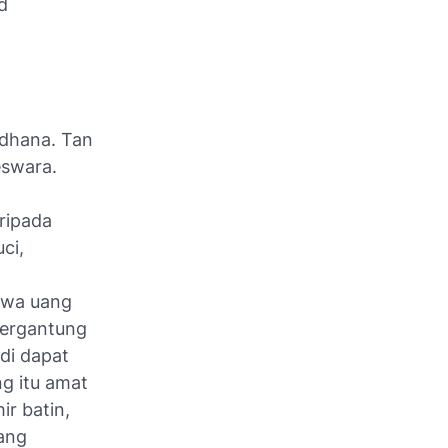
d
adhana. Tan
eswara.
aripada
ci,
ahwa uang
 tergantung
di dapat
g itu amat
r batin,
yang