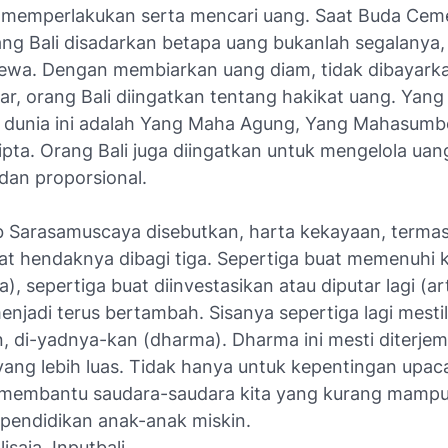
memperlakukan serta mencari uang. Saat Buda Ce
ang Bali disadarkan betapa uang bukanlah segalanya,
ewa. Dengan membiarkan uang diam, tidak dibayark
ar, orang Bali diingatkan tentang hakikat uang. Yan
a dunia ini adalah Yang Maha Agung, Yang Mahasumb
pta. Orang Bali juga diingatkan untuk mengelola ua
 dan proporsional.
b Sarasamuscaya disebutkan, harta kekayaan, terma
at hendaknya dibagi tiga. Sepertiga buat memenuhi 
), sepertiga buat diinvestasikan atau diputar lagi (ar
njadi terus bertambah. Sisanya sepertiga lagi mesti
, di-yadnya-kan (dharma). Dharma ini mesti diterje
 yang lebih luas. Tidak hanya untuk kepentingan upa
 membantu saudara-saudara kita yang kurang mampu
pendidikan anak-anak miskin.
isaja, Inputbali