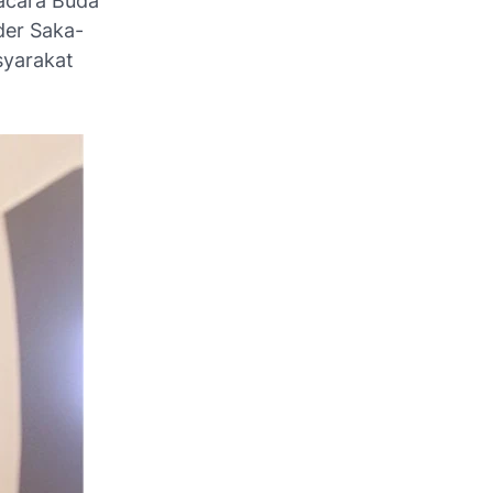
acara Buda
der Saka-
asyarakat