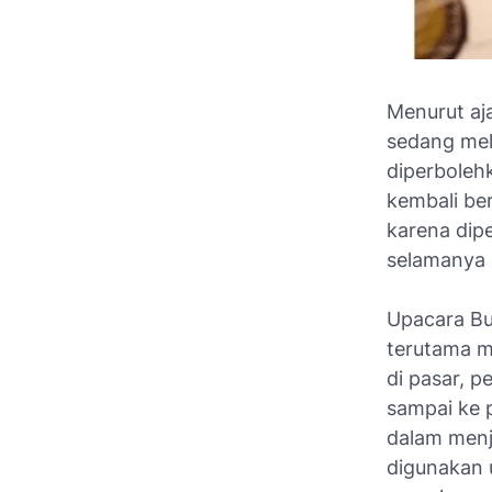
Menurut aj
sedang mel
diperboleh
kembali be
karena dip
selamanya 
Upacara Bu
terutama 
di pasar, p
sampai ke 
dalam menj
digunakan 