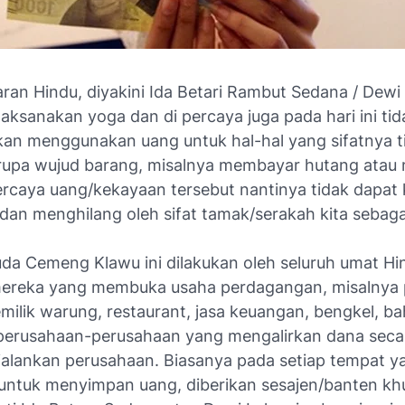
aran Hindu, diyakini Ida Betari Rambut Sedana / Dewi
aksanakan yoga dan di percaya juga pada hari ini tid
kan menggunakan uang untuk hal-hal yang sifatnya t
rupa wujud barang, misalnya membayar hutang ata
ercaya uang/kekayaan tersebut nantinya tidak dapat 
dan menghilang oleh sifat tamak/serakah kita sebaga
da Cemeng Klawu ini dilakukan oleh seluruh umat Hind
mereka yang membuka usaha perdagangan, misalnya
emilik warung, restaurant, jasa keuangan, bengkel, b
perusahaan-perusahaan yang mengalirkan dana seca
alankan perusahaan. Biasanya pada setiap tempat y
untuk menyimpan uang, diberikan sesajen/banten kh