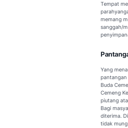
Tempat men
parahyanga
memang mem
sanggah/me
penyimpana
Pantanga
Yang menar
pantangan 
Buda Cemen
Cemeng Ke
piutang at
Bagi masya
diterima. 
tidak mung