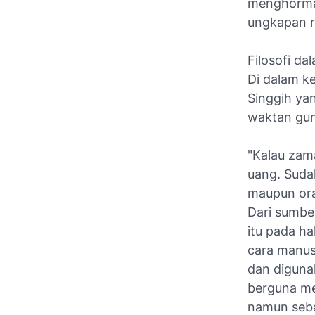
menghormat
ungkapan r
Filosofi d
Di dalam ke
Singgih ya
waktan gun
"Kalau zama
uang. Suda
maupun ora
Dari sumbe
itu pada ha
cara manus
dan diguna
berguna me
namun seba