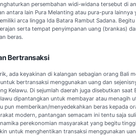
ghaturkan persembahan widi-widana tersebut di a
n antara lain Pura Melanting atau pura-pura lainnya
iliki arca lingga Ida Batara Rambut Sadana. Begitu 
rajan serta tempat penyimpanan uang (brankas) da
n beras.
n Bertransaksi
ik, ada keyakinan di kalangan sebagian orang Bali 
untuk bertransaksi menggunakan uang dan sejenisn
g Kelawu. Di sejumlah daerah juga disebutkan saat
lawu dipantangkan untuk membayar atau menagih u
au pun memberikan/menyedekahkan beras kepada ora
rakat modern, pantangan semacam ini tentu saja suli
Dinamika perekonomian masyarakat yang begitu ting
kin untuk menghentikan transaksi menggunakan ua