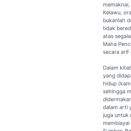
memaknai, 
Kelawu, or
bukanlah d
tidak bered
atas segal
Maha Penci
secara arif
Dalam kita
yang didap
hidup (kama
sehingga me
didermakan
dalam arti
juga untuk
membiayai 
Sumber: Bal