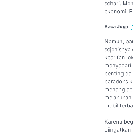
sehari. Me
ekonomi. B
Baca Juga:
Namun, pan
sejenisnya
kearifan l
menyadari 
penting dal
paradoks ki
menang ada
melakukan 
mobil terb
Karena beg
diingatkan