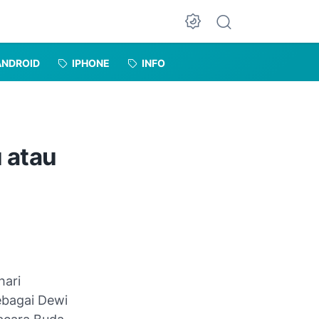
Dark Mode
ANDROID
IPHONE
INFO
 atau
hari
ebagai Dewi