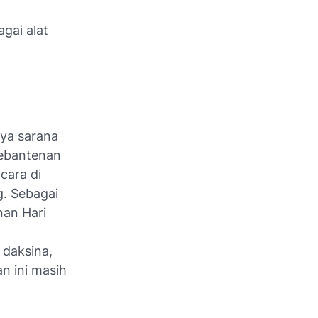
gai alat
ya sarana
bebantenan
cara di
. Sebagai
nan Hari
 daksina,
n ini masih