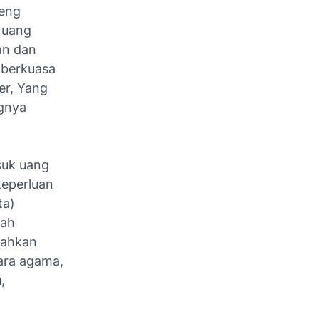
meng
 uang
an dan
g berkuasa
er, Yang
ngnya
suk uang
keperluan
ta)
lah
mahkan
cara agama,
,