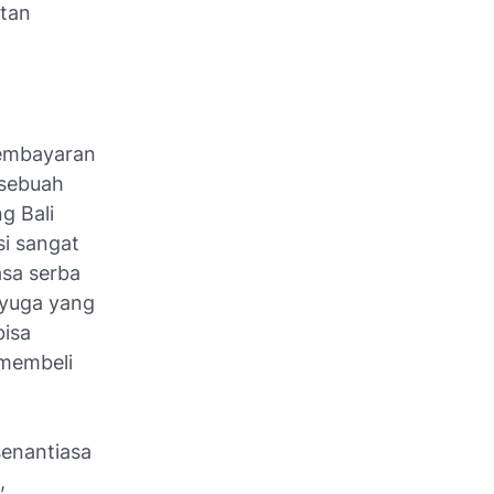
atan
pembayaran
 sebuah
g Bali
i sangat
asa serba
liyuga yang
bisa
 membeli
senantiasa
,