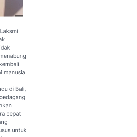
 Laksmi
ak
idak
u menabung
kembali
i manusia.
u di Bali,
 pedagang
ahkan
ra cepat
ang
usus untuk