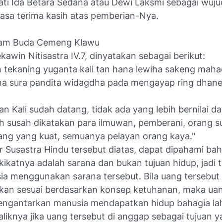
i Ida Betara Sedana atau Dewi Laksmi sebagai wuju
asa terima kasih atas pemberian-Nya.
alam Buda Cemeng Klawu
kawin Nitisastra IV.7, dinyatakan sebagai berikut:
n tekaning yuganta kali tan hana lewiha sakeng mah
a sura pandita widagdha pada mengayap ring dhan
n Kali sudah datang, tidak ada yang lebih bernilai d
h susah dikatakan para ilmuwan, pemberani, orang su
ng yang kuat, semuanya pelayan orang kaya."
r Susastra Hindu tersebut diatas, dapat dipahami b
kikatnya adalah sarana dan bukan tujuan hidup, jadi
ia menggunakan sarana tersebut. Bila uang tersebut 
kan sesuai berdasarkan konsep ketuhanan, maka uan
ngantarkan manusia mendapatkan hidup bahagia lahi
liknya jika uang tersebut di anggap sebagai tujuan 