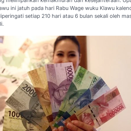
ng melimpahkan kemakmuran dan kesejahteraan. Up
wu ini jatuh pada hari Rabu Wage wuku Klawu kalen
diperingati setiap 210 hari atau 6 bulan sekali oleh m
i.