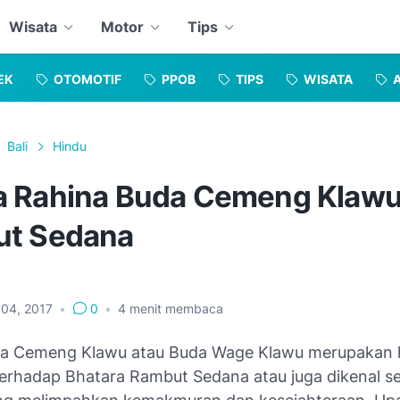
Wisata
Motor
Tips
EK
OTOMOTIF
PPOB
TIPS
WISATA
Bali
Hindu
 Rahina Buda Cemeng Klawu
t Sedana
 04, 2017
•
0
•
4
menit membaca
a Cemeng Klawu atau Buda Wage Klawu merupakan 
erhadap Bhatara Rambut Sedana atau juga dikenal s