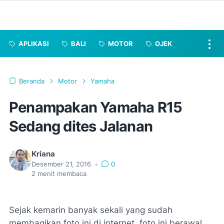
APLIKASI
BALI
MOTOR
OJEK
Beranda
Motor
Yamaha
Penampakan Yamaha R15
Sedang dites Jalanan
Kriana
Desember 21, 2016
•
0
2
menit membaca
Sejak kemarin banyak sekali yang sudah
membagikan foto ini di internet, foto ini berawal