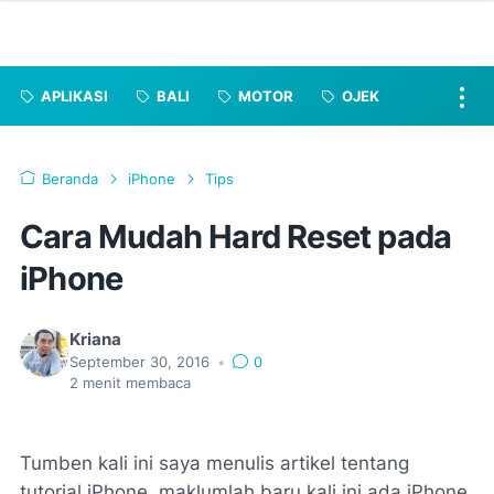
APLIKASI
BALI
MOTOR
OJEK
Beranda
iPhone
Tips
Cara Mudah Hard Reset pada
iPhone
Kriana
September 30, 2016
•
0
2
menit membaca
Tumben kali ini saya menulis artikel tentang
tutorial iPhone, maklumlah baru kali ini ada iPhone