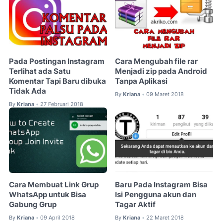
Pada Postingan Instagram
Cara Mengubah file rar
Terlihat ada Satu
Menjadi zip pada Android
Komentar Tapi Baru dibuka
Tanpa Aplikasi
Tidak Ada
By
Kriana
09 Maret 2018
•
By
Kriana
27 Februari 2018
•
Cara Membuat Link Grup
Baru Pada Instagram Bisa
WhatsApp untuk Bisa
Isi Pengguna akun dan
Gabung Grup
Tagar Aktif
By
Kriana
09 April 2018
By
Kriana
22 Maret 2018
•
•