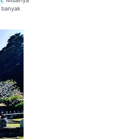
it
. Misalnya
h banyak