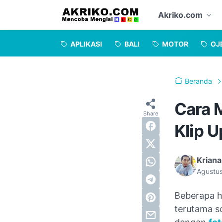
Akriko.com
APLIKASI
BALI
MOTOR
OJ
Beranda
Cara 
Klip U
Kriana
Agustu
Beberapa ha
terutama s