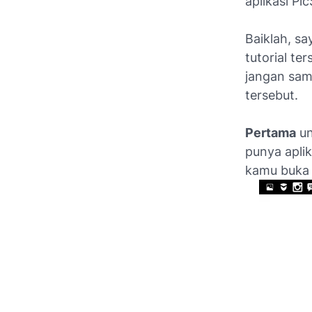
aplikasi Pi
Baiklah, s
tutorial te
jangan sam
tersebut.
Pertama
un
punya aplik
kamu buka 