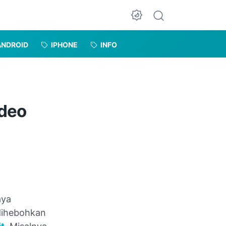
Dark Mode
ANDROID
IPHONE
INFO
ideo
aya
 dihebohkan