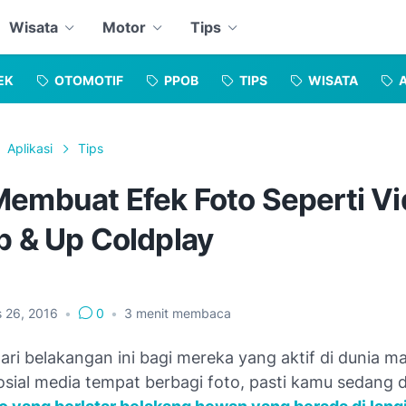
Wisata
Motor
Tips
EK
OTOMOTIF
PPOB
TIPS
WISATA
Aplikasi
Tips
Membuat Efek Foto Seperti V
p & Up Coldplay
s 26, 2016
•
0
•
3
menit membaca
ri belakangan ini bagi mereka yang aktif di dunia m
osial media tempat berbagi foto, pasti kamu sedang