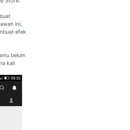
ay Store.
buat
awah ini,
mbuat efek
 kamu belum
ma kali