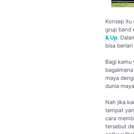
Konsep itu
grup band d
& Up
. Dala
bisa berlar
Bagi kamu 
bagaimana c
maya denga
dunia maya 
Nah jika k
tempat yan
cara membu
tersebut de