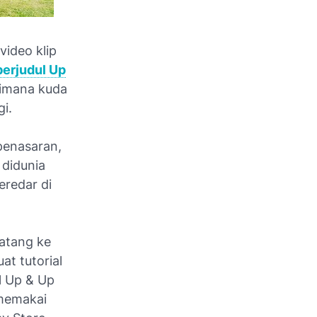
video klip
berjudul Up
dimana kuda
gi.
penasaran,
 didunia
eredar di
atang ke
t tutorial
l Up & Up
 memakai