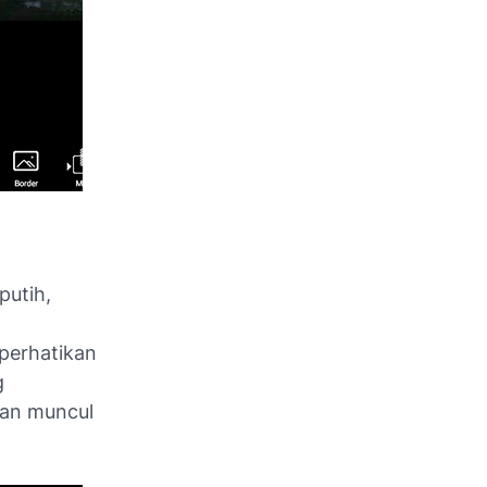
putih,
 perhatikan
g
kan muncul