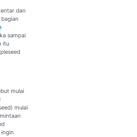
mentar dan
 bagian
n
uka sampai
 itu
pleseed
but mulai
d
eed) mulai
rmintaan
ed
ingin