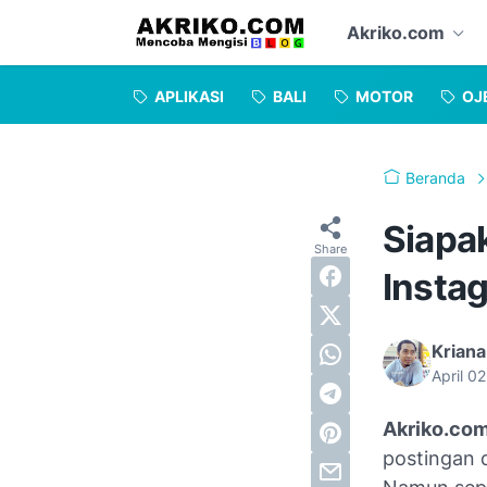
Akriko.com
APLIKASI
BALI
MOTOR
OJ
Beranda
Siapa
Insta
Kriana
April 0
Akriko.co
postingan 