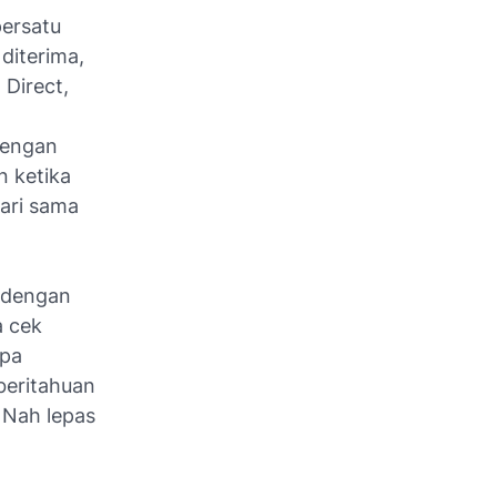
persatu
diterima,
Direct,
dengan
n ketika
ari sama
 dengan
a cek
apa
beritahuan
 Nah lepas