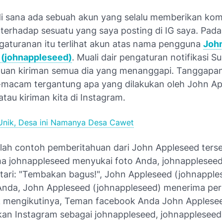
 di sana ada sebuah akun yang selalu memberikan ko
terhadap sesuatu yang saya posting di IG saya. Pada
aturanan itu terlihat akun atas nama pengguna
Joh
 (johnappleseed)
. Muali dair pengaturan notifikasi S
uan kiriman semua dia yang menanggapi. Tanggapan
acam tergantung apa yang dilakukan oleh John Ap
tau kiriman kita di Instagram.
Unik, Desa ini Namanya Desa Cawet
alah contoh pemberitahuan dari John Appleseed terse
ma johnappleseed menyukai foto Anda, johnapplesee
ri: "Tembakan bagus!", John Appleseed (johnapples
Anda, John Appleseed (johnappleseed) menerima pe
 mengikutinya, Teman facebook Anda John Applese
n Instagram sebagai johnappleseed, johnappleseed 