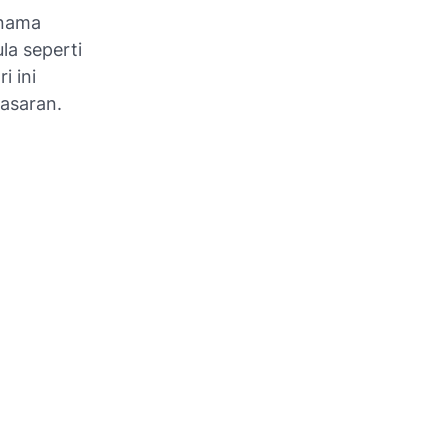
 nama
la seperti
i ini
asaran.