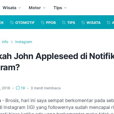
Wisata
Motor
Tips
EK
OTOMOTIF
PPOB
TIPS
WISATA
info
Instagram
kah John Appleseed di Notifi
gram?
2, 2016
•
19
•
3
menit membaca
m
- Brosis, hari ini saya sempat berkomentar pada se
di Instagram (IG) yang followernya sudah mencapai r