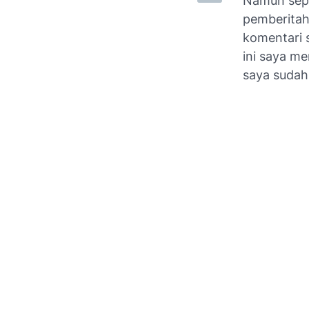
Namun sepe
pemberitah
komentari 
ini saya m
saya sudah