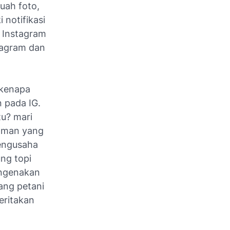
uah foto,
notifikasi
o Instagram
tagram dan
 kenapa
 pada IG.
u? mari
apman yang
pengusaha
ung topi
engenakan
ang petani
eritakan