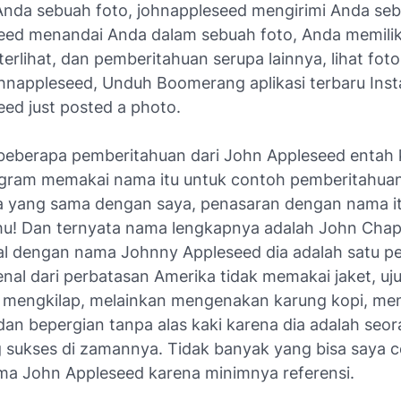
Anda sebuah foto, johnappleseed mengirimi Anda seb
eed menandai Anda dalam sebuah foto, Anda memiliki 
terlihat, dan pemberitahuan serupa lainnya, lihat fot
hnappleseed, Unduh Boomerang aplikasi terbaru Ins
eed just posted a photo.
 beberapa pemberitahuan dari John Appleseed entah
agram memakai nama itu untuk contoh pemberitahuan
 yang sama dengan saya, penasaran dengan nama it
tahu! Dan ternyata nama lengkapnya adalah John Ch
nal dengan nama Johnny Appleseed dia adalah satu 
enal dari perbatasan Amerika tidak memakai jaket, uj
 mengkilap, melainkan mengenakan karung kopi, m
dan bepergian tanpa alas kaki karena dia adalah seor
g sukses di zamannya. Tidak banyak yang bisa saya c
a John Appleseed karena minimnya referensi.