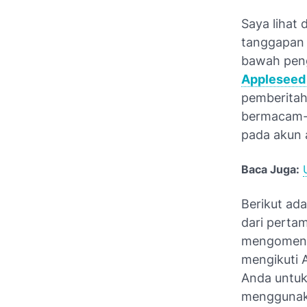
Saya lihat
tanggapan 
bawah peng
Appleseed
pemberitah
bermacam-m
pada akun a
Baca Juga:
Berikut ad
dari perta
mengomenta
mengikuti 
Anda untuk
menggunaka