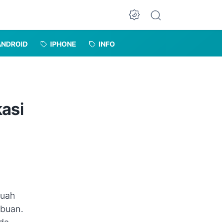
Dark Mode
ANDROID
IPHONE
INFO
kasi
buah
ibuan.