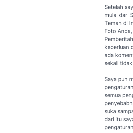
Setelah sa
mulai dari 
Teman di I
Foto Anda,
Pemberitah
keperluan 
ada koment
sekali tida
Saya pun m
pengaturan
semua peng
penyebabny
suka sampa
dari itu sa
pengaturan