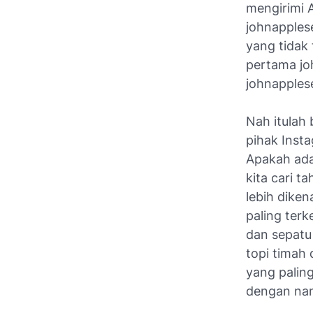
mengirimi 
johnapples
yang tidak 
pertama jo
johnapples
Nah itulah
pihak Inst
Apakah ada
kita cari 
lebih dike
paling terk
dan sepatu
topi timah 
yang palin
dengan nam