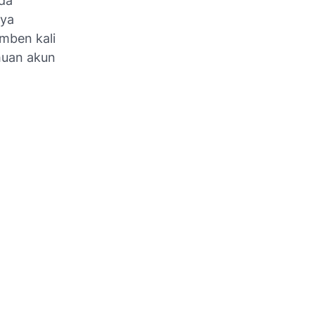
da
aya
mben kali
huan akun