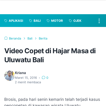
APLIKASI
BALI
MOTOR
OJEK
Beranda
Bali
Berita
Video Copet di Hajar Masa di
Uluwatu Bali
Kriana
Maret 15, 2016
•
0
2
menit membaca
Brosis, pada hari senin kemarin telah terjadi kasus
pencopetan di kawasan wisata Uluwatu,