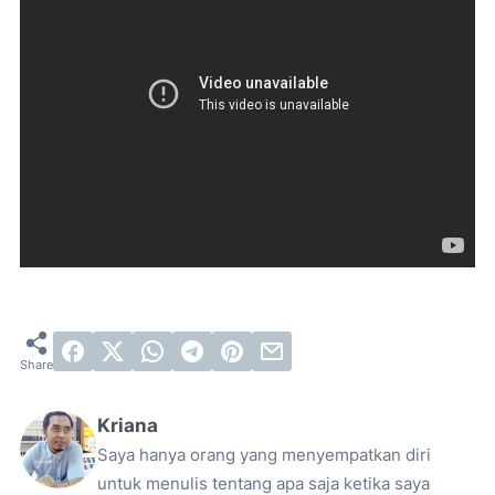
Kriana
Saya hanya orang yang menyempatkan diri
untuk menulis tentang apa saja ketika saya