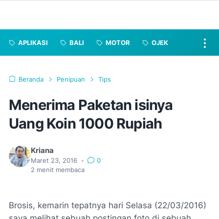
APLIKASI
BALI
MOTOR
OJEK
Beranda
Penipuan
Tips
Menerima Paketan isinya
Uang Koin 1000 Rupiah
Kriana
Maret 23, 2016
•
0
2
menit membaca
Brosis, kemarin tepatnya hari Selasa (22/03/2016)
saya melihat sebuah postingan foto di sebuah