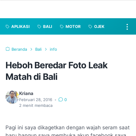
APLIKASI
BALI
MOTOR
OJEK
Beranda
Bali
info
Heboh Beredar Foto Leak
Matah di Bali
Kriana
Februari 28, 2016
•
0
2
menit membaca
Pagi ini saya dikagetkan dengan wajah seram saat
baru bangun saya membuka akun facebook saya