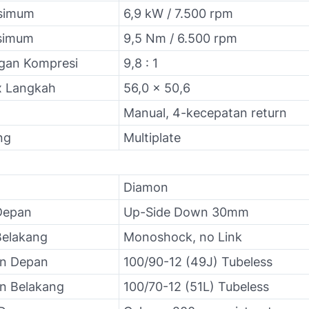
simum
6,9 kW / 7.500 rpm
simum
9,5 Nm / 6.500 rpm
gan Kompresi
9,8 : 1
x Langkah
56,0 x 50,6
Manual, 4-kecepatan return
ng
Multiplate
Diamon
Depan
Up-Side Down 30mm
Belakang
Monoshock, no Link
an Depan
100/90-12 (49J) Tubeless
n Belakang
100/70-12 (51L) Tubeless