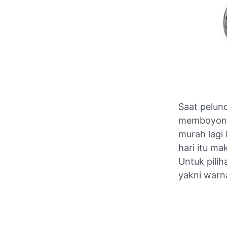
Saat pelun
memboyong 
murah lagi
hari itu m
Untuk pili
yakni war