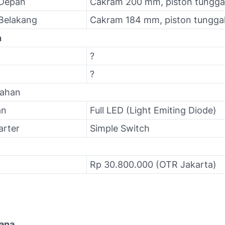
 Depan
Cakram 200 mm, piston tungga
Belakang
Cakram 184 mm, piston tungga
n
?
?
bahan
an
Full LED (Light Emiting Diode)
arter
Simple Switch
Rp 30.800.000 (OTR Jakarta)
iana