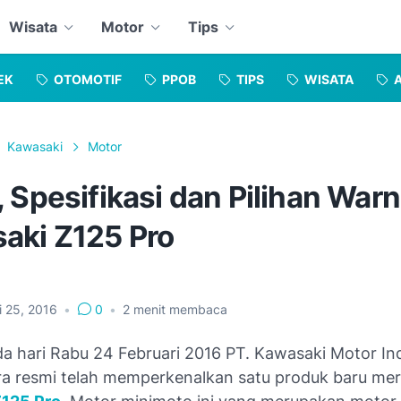
Wisata
Motor
Tips
EK
OTOMOTIF
PPOB
TIPS
WISATA
Kawasaki
Motor
 Spesifikasi dan Pilihan War
aki Z125 Pro
i 25, 2016
•
0
•
2
menit membaca
da hari Rabu 24 Februari 2016 PT. Kawasaki Motor In
ra resmi telah memperkenalkan satu produk baru mer