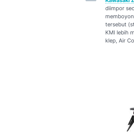
Kawasaki 
diimpor se
memboyong 
tersebut (s
KMI lebih 
klep, Air C