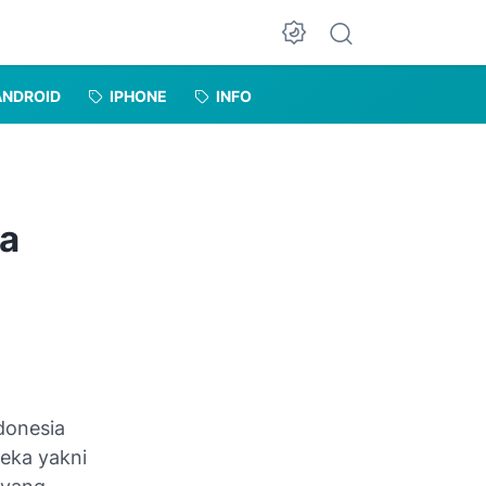
Dark Mode
ANDROID
IPHONE
INFO
na
donesia
eka yakni