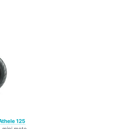
Athele 125
k, mini moto