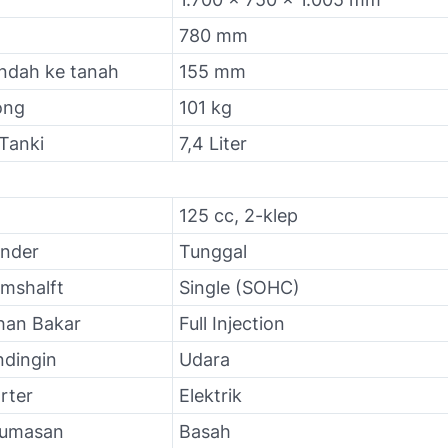
780 mm
endah ke tanah
155 mm
ong
101 kg
Tanki
7,4 Liter
125 cc, 2-klep
inder
Tunggal
mshalft
Single (SOHC)
han Bakar
Full Injection
ndingin
Udara
rter
Elektrik
lumasan
Basah