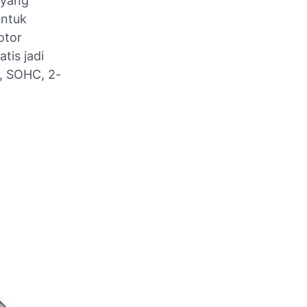
 yang
untuk
otor
tis jadi
c, SOHC, 2-