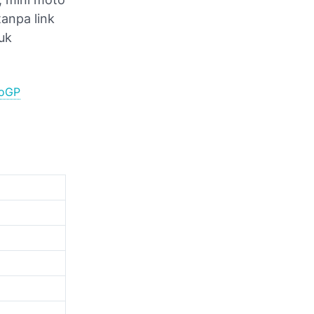
anpa link
uk
toGP