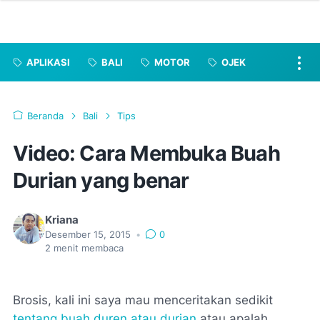
APLIKASI
BALI
MOTOR
OJEK
Beranda
Bali
Tips
Video: Cara Membuka Buah
Durian yang benar
Kriana
Desember 15, 2015
•
0
2
menit membaca
Brosis, kali ini saya mau menceritakan sedikit
tentang buah duren atau durian
atau apalah