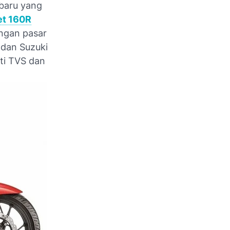
 baru yang
et 160R
ingan pasar
 dan Suzuki
rti TVS dan