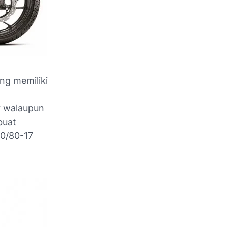
ng memiliki
r walaupun
buat
00/80-17