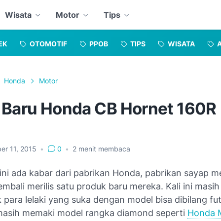
Wisata
Motor
Tips
EK
OTOMOTIF
PPOB
TIPS
WISATA
Honda
Motor
 Baru Honda CB Hornet 160R
er 11, 2015
•
0
•
2
menit membaca
i ini ada kabar dari pabrikan Honda, pabrikan sayap me
embali merilis satu produk baru mereka. Kali ini masi
 para lelaki yang suka dengan model bisa dibilang fut
asih memaki model rangka diamond seperti
Honda 