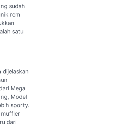
ang sudah
nik rem
ukkan
alah satu
.
 dijelaskan
mun
 dari Mega
ang, Model
bih sporty.
a muffler
ru dari