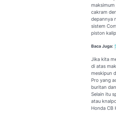
maksimum d
cakram den
depannya m
sistem Com
piston kal
Baca Juga:
Jika kita m
di atas ma
meskipun de
Pro yang ad
buritan da
Selain itu s
atau knalp
Honda CB H