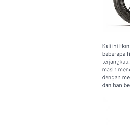
Kali ini H
beberapa f
terjangkau
masih mengu
dengan mes
dan ban be