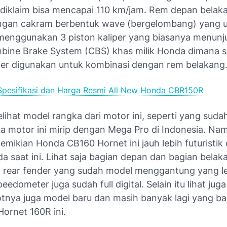
iklaim bisa mencapai 110 km/jam. Rem depan belak
gan cakram berbentuk wave (bergelombang) yang u
enggunakan 3 piston kaliper yang biasanya menunj
bine Brake System (CBS) khas milik Honda dimana s
iper digunakan untuk kombinasi dengan rem belakang
Spesifikasi dan Harga Resmi All New Honda CBR150R
elihat model rangka dari motor ini, seperti yang sudah
ka motor ini mirip dengan Mega Pro di Indonesia. Na
mikian Honda CB160 Hornet ini jauh lebih futuristik
a saat ini. Lihat saja bagian depan dan bagian belak
n rear fender yang sudah model menggantung yang le
peedometer juga sudah full digital. Selain itu lihat jug
otnya juga model baru dan masih banyak lagi yang ba
ornet 160R ini.