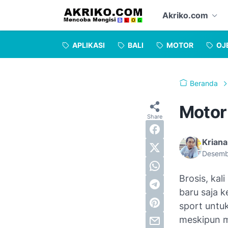
Akriko.com
APLIKASI
BALI
MOTOR
OJ
Beranda
Motor
Kriana
Desemb
Brosis, kal
baru saja k
sport untuk
meskipun m