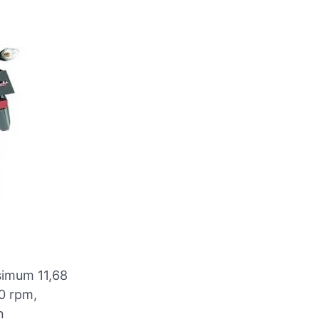
simum 11,68
0 rpm,
n