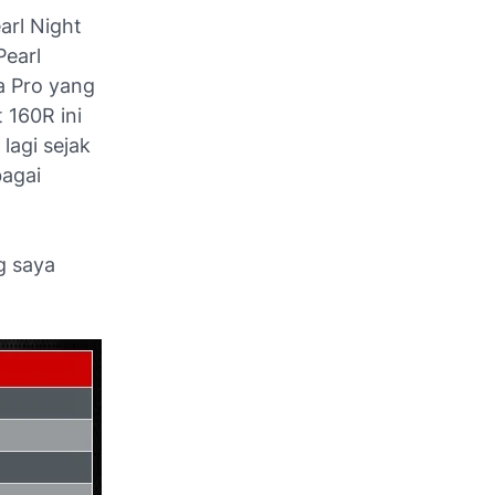
arl Night
Pearl
a Pro yang
 160R ini
lagi sejak
bagai
 saya