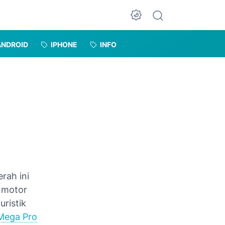
Dark Mode
ANDROID
IPHONE
INFO
rah ini
h motor
uristik
Mega Pro