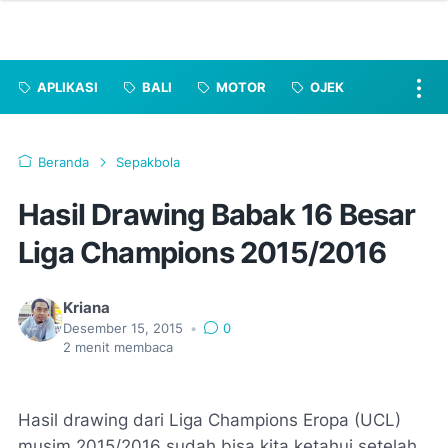
APLIKASI
BALI
MOTOR
OJEK
Beranda
Sepakbola
Hasil Drawing Babak 16 Besar
Liga Champions 2015/2016
Kriana
Desember 15, 2015
•
0
2
menit membaca
Hasil drawing dari Liga Champions Eropa (UCL)
musim 2015/2016 sudah bisa kita ketahui setelah