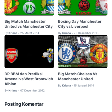
Big Match Manchester
Boxing Day Manchester
United vs Manchester City
City vs Liverpool
By
Kriana
25 Maret 2014
By
Kriana
25 Desember 2013
•
•
DP BBM dan Prediksi
Big Match Chelsea Vs
Arsenal vs West Bromwich
Manchester United
Albion
By
Kriana
15 Januari 2014
•
By
Kriana
07 Desember 2012
•
Posting Komentar