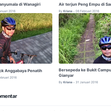
Banyumala di Wanagiri
Air terjun Peng Empu di S
anuari 2016
By
Kriana
06 Februari 2016
•
Bersepeda ke Bukit Camp
ck Anggabaya Penatih
Gianyar
ebruari 2016
By
Kriana
31 Januari 2016
•
omentar