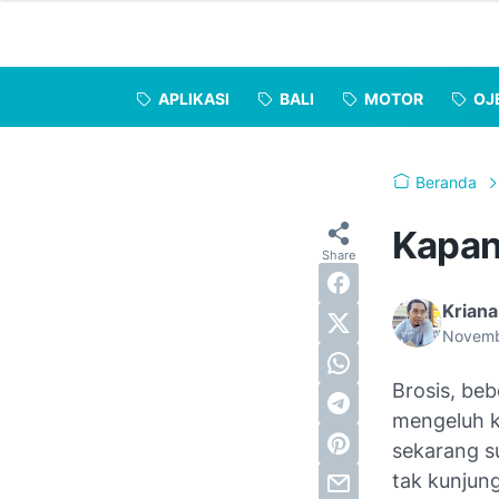
APLIKASI
BALI
MOTOR
OJ
Beranda
Kapan
Kriana
Novemb
Brosis, be
mengeluh k
sekarang s
tak kunjun