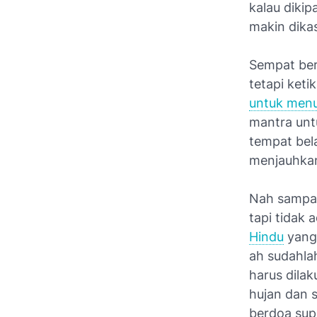
kalau dikip
makin dika
Sempat ber
tetapi ket
untuk menu
mantra unt
tempat bel
menjauhkan
Nah sampai
tapi tidak
Hindu
yang
ah sudahlah
harus dila
hujan dan s
berdoa sup