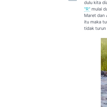
dulu kita 
"R"
mulai d
Maret dan A
itu maka tu
tidak turun