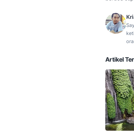
Kr
Say
ket
ora
Artikel Ter