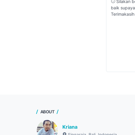
Silakan b
baik supaya
Terimakasih
ABOUT
Kriana
Singaraja, Bali, Indonesia