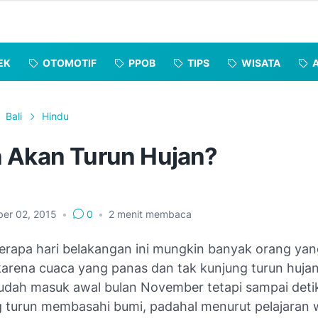
EK
OTOMOTIF
PPOB
TIPS
WISATA
Bali
Hindu
 Akan Turun Hujan?
er 02, 2015
•
0
•
2
menit membaca
berapa hari belakangan ini mungkin banyak orang ya
arena cuaca yang panas dan tak kunjung turun hujan
udah masuk awal bulan November tetapi sampai detik 
g turun membasahi bumi, padahal menurut pelajaran