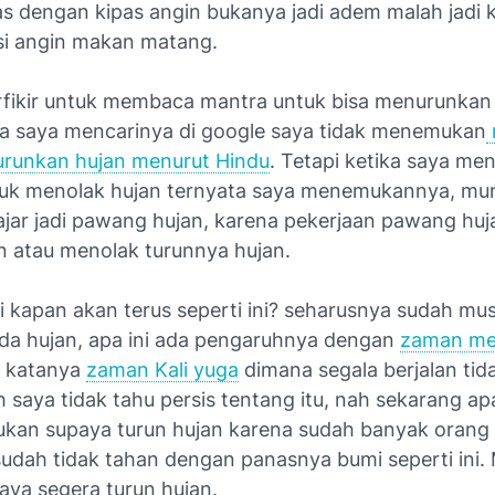
as dengan kipas angin bukanya jadi adem malah jadi 
si angin makan matang.
fikir untuk membaca mantra untuk bisa menurunkan 
ika saya mencarinya di google saya tidak menemukan
runkan hujan menurut Hindu
. Tetapi ketika saya men
uk menolak hujan ternyata saya menemukannya, mun
ajar jadi pawang hujan, karena pekerjaan pawang h
 atau menolak turunnya hujan.
 kapan akan terus seperti ini? seharusnya sudah mu
 ada hujan, apa ini ada pengaruhnya dengan
zaman me
 katanya
zaman Kali yuga
dimana segala berjalan tida
 saya tidak tahu persis tentang itu, nah sekarang a
kukan supaya turun hujan karena sudah banyak orang 
udah tidak tahan dengan panasnya bumi seperti ini. M
aya segera turun hujan.