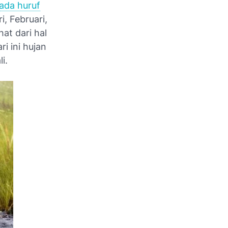
ada huruf
, Februari,
at dari hal
i ini hujan
i.