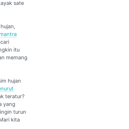
kayak sate
hujan,
mantra
cari
gkin itu
ujan memang
sim hujan
nurut
k teratur?
pa yang
ingin turun
ari kita