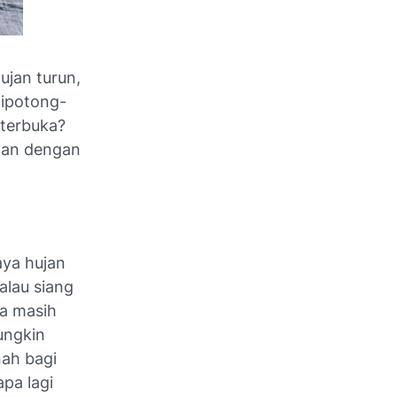
ujan turun,
dipotong-
 terbuka?
ujan dengan
aya hujan
alau siang
ca masih
ungkin
nah bagi
apa lagi