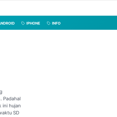
ANDROID
IPHONE
INFO
ng
. Padahal
ini hujan
 waktu SD