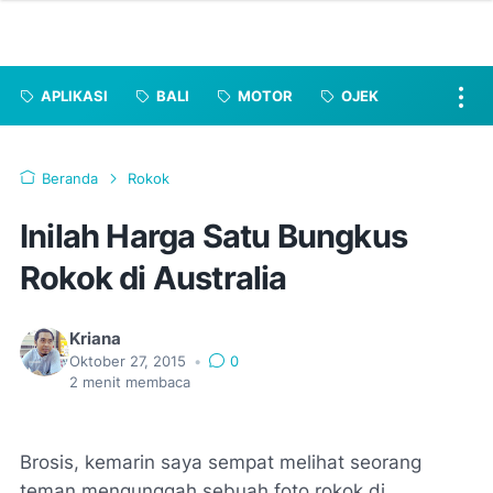
APLIKASI
BALI
MOTOR
OJEK
Beranda
Rokok
Inilah Harga Satu Bungkus
Rokok di Australia
Kriana
Oktober 27, 2015
•
0
2
menit membaca
Brosis, kemarin saya sempat melihat seorang
teman mengunggah sebuah foto rokok di