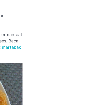
ar
bermanfaat
ses. Baca
t martabak