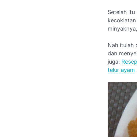
Setelah it
kecoklatan
minyaknya,
Nah itula
dan menyen
juga:
Resep
telur ayam