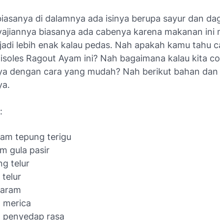
 biasanya di dalamnya ada isinya berupa sayur dan da
ajiannya biasanya ada cabenya karena makanan ini
 jadi lebih enak kalau pedas. Nah apakah kamu tahu c
soles Ragout Ayam ini? Nah bagaimana kalau kita c
 dengan cara yang mudah? Nah berikut bahan dan 
a.
:
am tepung terigu
m gula pasir
ng telur
 telur
garam
t merica
t penyedap rasa