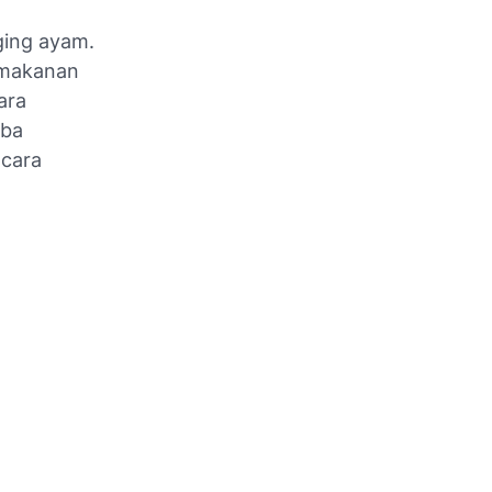
ging ayam.
 makanan
ara
oba
cara