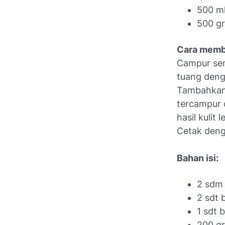
500 ml
500 gr
Cara memb
Campur sem
tuang denga
Tambahkan 
tercampur d
hasil kulit l
Cetak deng
Bahan isi:
2 sdm
2 sdt 
1 sdt 
200 gr