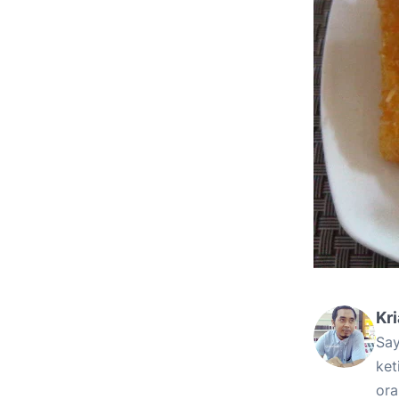
Kr
Say
ket
ora