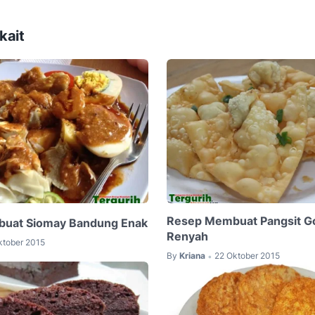
kait
Resep Membuat Pangsit G
uat Siomay Bandung Enak
Renyah
ktober 2015
By
Kriana
22 Oktober 2015
•