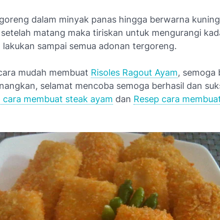
u goreng dalam minyak panas hingga berwarna kuning
 setelah matang maka tiriskan untuk mengurangi kad
 lakukan sampai semua adonan tergoreng.
h cara mudah membuat
Risoles Ragout Ayam
, semoga 
angkan, selamat mencoba semoga berhasil dan suk
 cara membuat steak ayam
dan
Resep cara membua