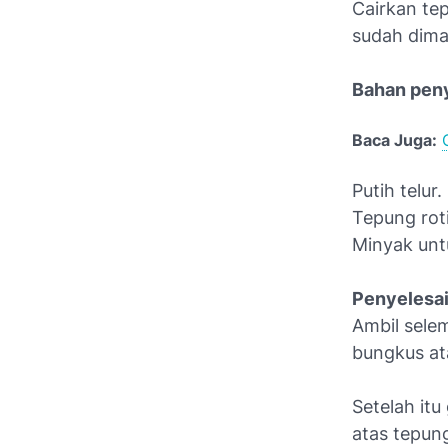
Cairkan te
sudah dima
Bahan peny
Baca Juga:
Putih telur.
Tepung roti
Minyak un
Penyelesa
Ambil selem
bungkus ata
Setelah itu
atas tepung