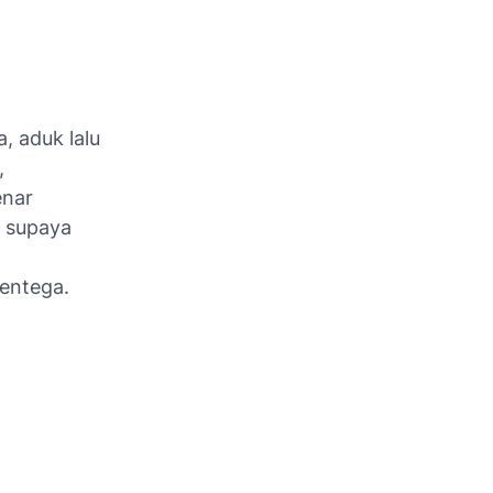
, aduk lalu
,
enar
g supaya
entega.