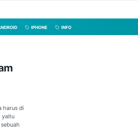
ANDROID
IPHONE
INFO
yam
 harus di
 yaitu
k sebuah