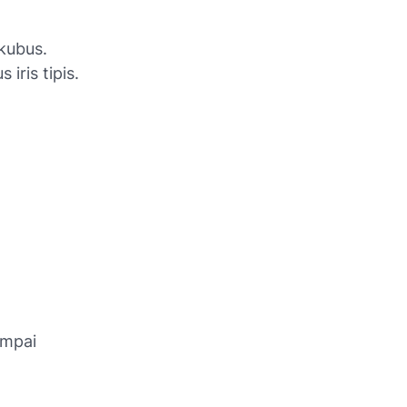
kubus.
iris tipis.
ampai