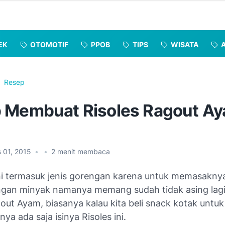
EK
OTOMOTIF
PPOB
TIPS
WISATA
Resep
 Membuat Risoles Ragout A
s 01, 2015
•
•
2
menit membaca
i termasuk jenis gorengan karena untuk memasaknya
gan minyak namanya memang sudah tidak asing lagi
out Ayam, biasanya kalau kita beli snack kotak untu
nya ada saja isinya Risoles ini.