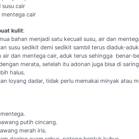
 susu cair
 mentega cair
uat
kulit
:
ua bahan menjadi satu kecuali susu, air dan mentega
n susu sedikit demi sedikit sambil terus diaduk-aduk
air dan mentega cair, aduk terus sehingga benar-b
engan merata, setelah itu adonan juga bisa di sarin
ebih halus.
an loyang dadar, tidak perlu memakai minyak atau m
 mentega.
bawang putih cincang.
bawang merah iris.
am daging ayam rebus, potong bentuk kubus.