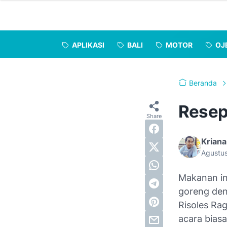
APLIKASI
BALI
MOTOR
OJ
Beranda
Resep
Kriana
Agustu
Makanan in
goreng den
Risoles Rag
acara biasa