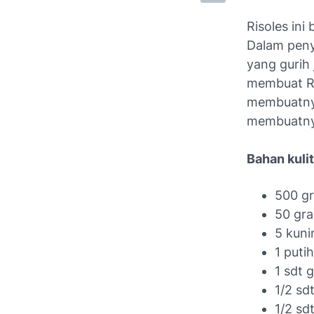
Risoles ini
Dalam peny
yang gurih
membuat Ri
membuatnya
membuatny
Bahan kulit
500 gr
50 gra
5 kuni
1 putih
1 sdt 
1/2 sd
1/2 sd