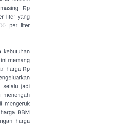
-masing Rp
r liter yang
0 per liter
a kebutuhan
a ini memang
gan harga Rp
mengeluarkan
selalu jadi
mi menengah
li mengeruk
n harga BBM
ngan harga