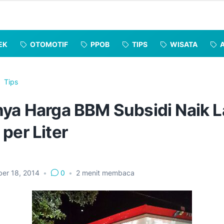
EK
OTOMOTIF
PPOB
TIPS
WISATA
Tips
nya Harga BBM Subsidi Naik L
per Liter
er 18, 2014
•
0
•
2
menit membaca