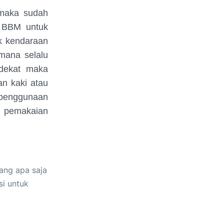
 maka sudah
n BBM untuk
ik kendaraan
mana selalu
 dekat maka
an kaki atau
 penggunaan
i pemakaian
ang apa saja
si untuk