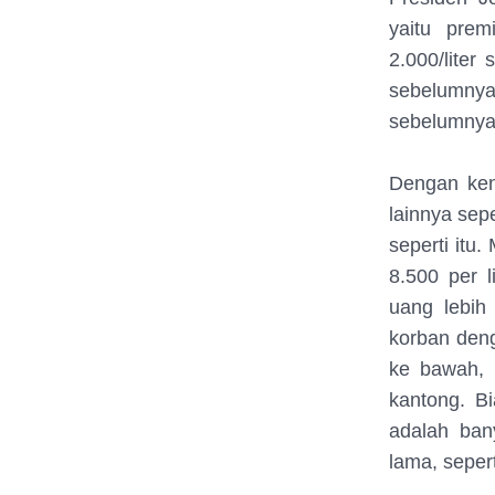
yaitu pre
2.000/liter
sebelumnya
sebelumnya 
Dengan ken
lainnya sep
seperti itu
8.500 per l
uang lebih
korban den
ke bawah, 
kantong. B
adalah ban
lama, seper