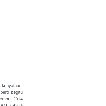
 kenyataan,
perti begitu
vember 2014
BBM subsidi