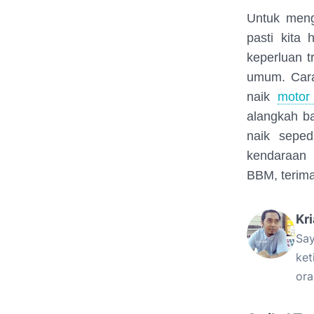
Untuk meng
pasti kita
keperluan t
umum. Cara
naik
motor
alangkah ba
naik seped
kendaraan 
BBM, terima
Kr
Say
ket
ora