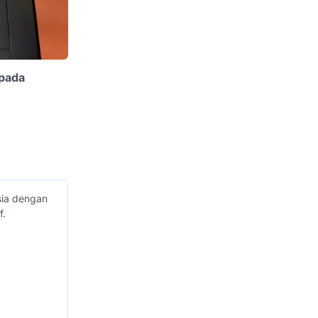
pada
sia dengan
f.