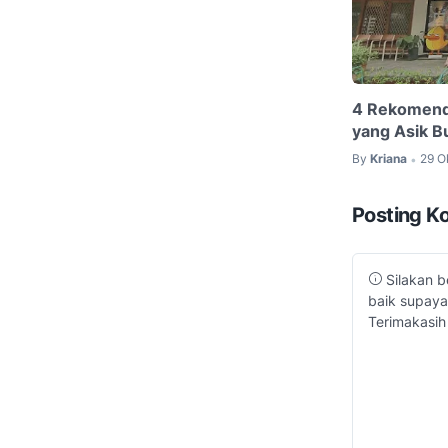
4 Rekomenda
yang Asik B
By
Kriana
29 O
•
Posting K
Silakan b
baik supaya
Terimakasih