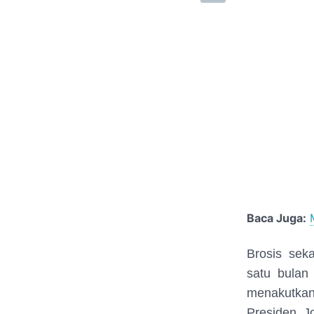
Baca Juga:
Brosis sek
satu bulan 
menakutkan
Presiden J