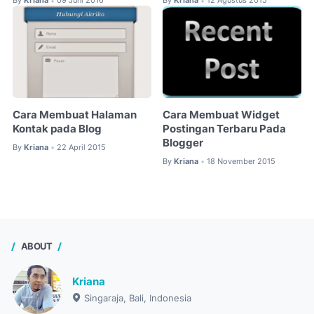
By
Kriana
09 Juni 2016
By
Kriana
12 Agustus 2015
•
•
Cara Membuat Halaman
Cara Membuat Widget
Kontak pada Blog
Postingan Terbaru Pada
Blogger
By
Kriana
22 April 2015
•
By
Kriana
18 November 2015
•
ABOUT
Kriana
Singaraja, Bali, Indonesia