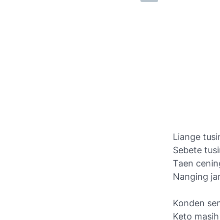
Liange tusi
Sebete tusi
Taen cenin
Nanging ja
Konden se
Keto masih