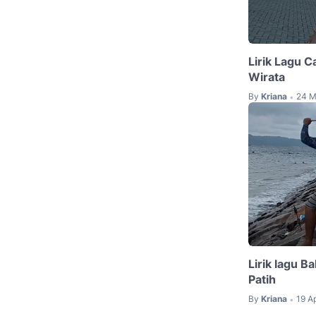
Lirik Lagu 
Wirata
By
Kriana
24 M
•
Lirik lagu B
Patih
By
Kriana
19 A
•