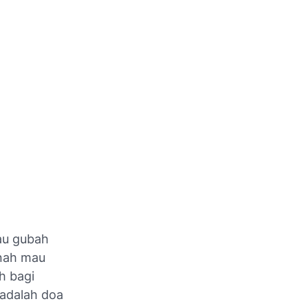
au gubah
rnah mau
h bagi
 adalah doa