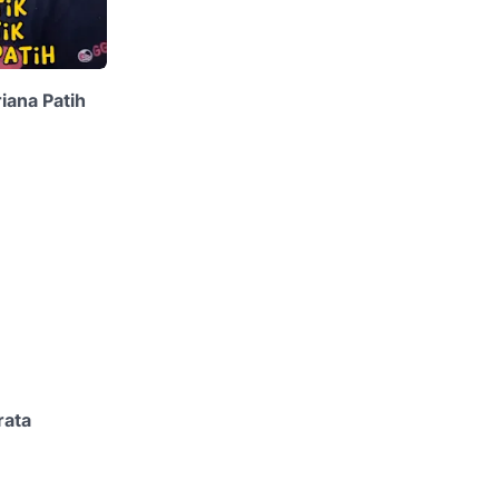
riana Patih
rata