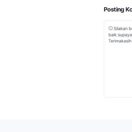
Posting K
Silakan b
baik supaya
Terimakasih