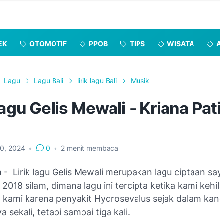
EK
OTOMOTIF
PPOB
TIPS
WISATA
Lagu
Lagu Bali
lirik lagu Bali
Musik
Lagu Gelis Mewali - Kriana Pat
30, 2024
•
0
•
2
menit membaca
m
- Lirik lagu Gelis Mewali merupakan lagu ciptaan say
2018 silam, dimana lagu ini tercipta ketika kami kehi
 kami karena penyakit Hydrosevalus sejak dalam ka
 sekali, tetapi sampai tiga kali.