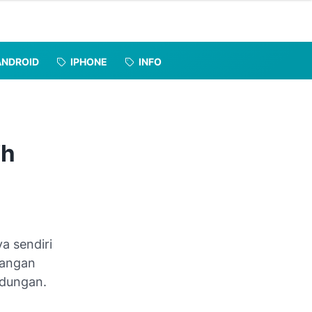
ANDROID
IPHONE
INFO
ih
a sendiri
langan
ndungan.