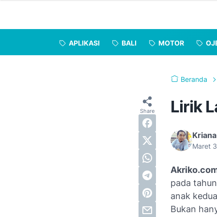
APLIKASI
BALI
MOTOR
OJ
Beranda
Lirik 
Kriana
Maret 
Akriko.co
pada tahun 
anak kedua
Bukan hanya