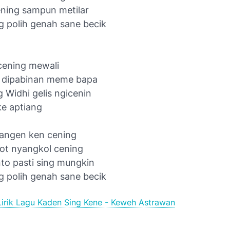
ning sampun metilar
g polih genah sane becik
 cening mewali
i dipabinan meme bapa
 Widhi gelis ngicenin
ke aptiang
kangen ken cening
dot nyangkol cening
to pasti sing mungkin
g polih genah sane becik
Lirik Lagu Kaden Sing Kene - Keweh Astrawan