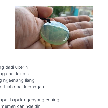
ng dadi uberin
ng dadi kelidin
g ngaenang liang
ni tuah dadi kenangan
mpat bapak ngenyang cening
 memen ceninge dini