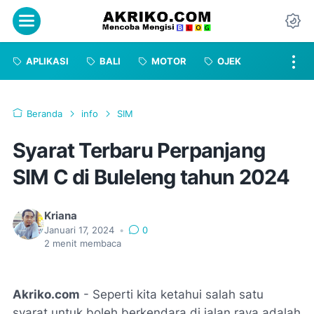
Menu
Da
APLIKASI
BALI
MOTOR
OJEK
Beranda
info
SIM
Syarat Terbaru Perpanjang
SIM C di Buleleng tahun 2024
Kriana
Januari 17, 2024
•
0
2
menit membaca
Akriko.com
- Seperti kita ketahui salah satu
syarat untuk boleh berkendara di jalan raya adalah