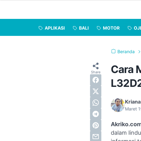
APLIKASI
BALI
MOTOR
OJ
Beranda
Cara 
L32D2
Kriana
Maret 
Akriko.co
dalam lind