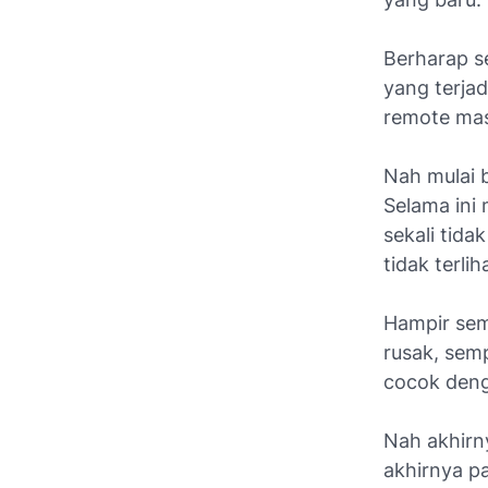
Berharap se
yang terjad
remote masi
Nah mulai 
Selama ini
sekali tid
tidak terlih
Hampir sem
rusak, semp
cocok deng
Nah akhirn
akhirnya pa