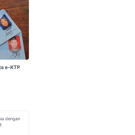
ta e-KTP
sia dengan
f.