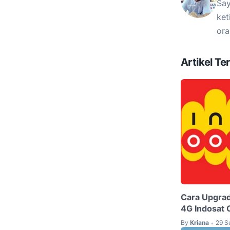
Say
ket
ora
Artikel Ter
Cara Upgrad
4G Indosat
By
Kriana
29 S
•