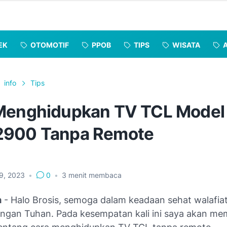
EK
OTOMOTIF
PPOB
TIPS
WISATA
info
Tips
Menghidupkan TV TCL Model
900 Tanpa Remote
19, 2023
•
0
•
3
menit membaca
m
- Halo Brosis, semoga dalam keadaan sehat walafiat
ungan Tuhan. Pada kesempatan kali ini saya akan me