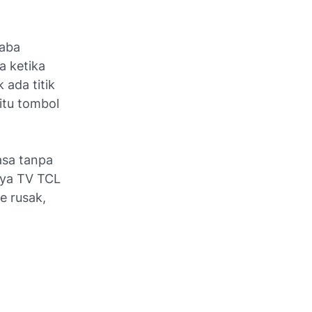
raba
a ketika
 ada titik
 itu tombol
asa tanpa
nya TV TCL
e rusak,