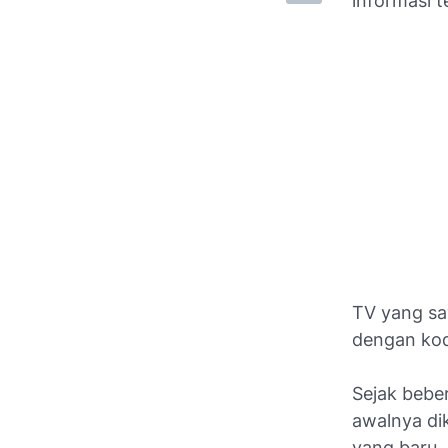
informasi 
TV yang sa
dengan kod
Sejak beber
awalnya di
yang baru.