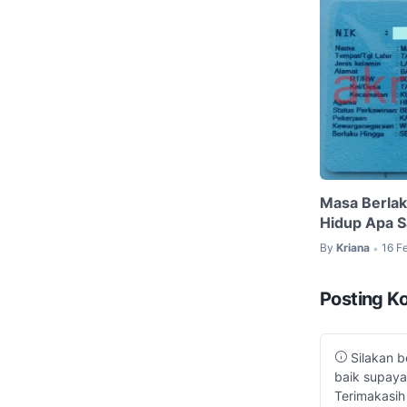
Masa Berlak
Hidup Apa S
By
Kriana
16 F
•
Posting K
Silakan b
baik supaya
Terimakasih