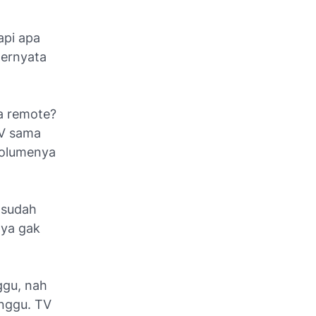
api apa
ternyata
a remote?
TV sama
 volumenya
 sudah
nya gak
ggu, nah
inggu. TV