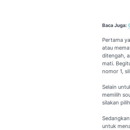
Baca Juga:
Pertama ya
atau memat
ditengah, a
mati. Begit
nomor 1, s
Selain untu
memilih sou
silakan pil
Sedangkan 
untuk mena