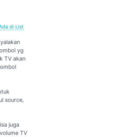
da di List
yalakan
tombol yg
ik TV akan
 tombol
.
ntuk
ul source,
isa juga
 volume TV