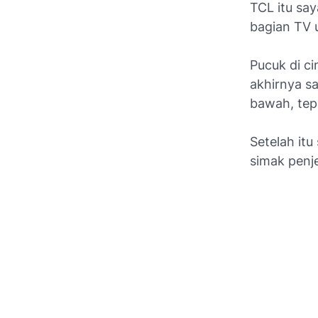
TCL itu say
bagian TV 
Pucuk di ci
akhirnya s
bawah, tep
Setelah itu
simak penje