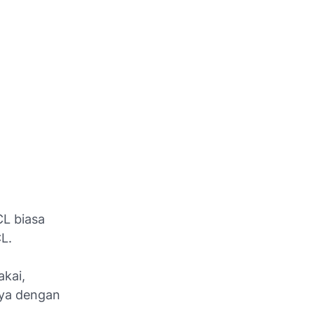
CL biasa
L.
akai,
nya dengan