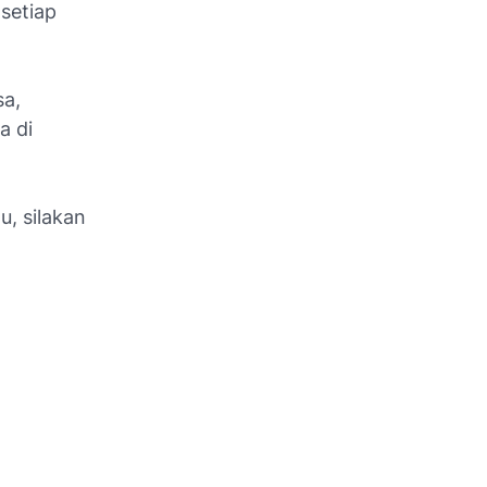
 setiap
sa,
a di
u, silakan