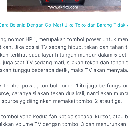
Cara Belanja Dengan Go-Mart Jika Toko dan Barang Tidak A
ng nomor HP 1, merupakan tombol power untuk men
ikan. Jika posisi TV sedang hidup, tekan dan tahan 
kan terlihat pada layar hitungan mundur dalam 5 det
u juga saat TV sedang mati, silakan tekan dan tahan
ilakan tunggu beberapa detik, maka TV akan menyala
k tombol power, tombol nomor 1 itu juga berfungsi u
rce, caranya silakan tekan dua kali, nanti akan munc
ih source yg diinginkan memakai tombol 2 atau tiga.
tombol yang kedua fan ketiga sebagai kursor, atau b
ikkan volume TV dengan tombol 3 dan menurunkan