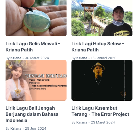
Lirik Lagu Gelis Mewali -
Lirik Lagi Hidup Selow -
Kriana Patih
Kriana Patih
By
Kriana
30 Maret 2024
By
Kriana
13 Januari 2020
•
•
Lirik Lagu Bali Jengah
Lirik Lagu Kusambut
Berjuang dalam Bahasa
Terang - The Error Project
Indonesia
By
Kriana
23 Maret 2024
•
By
Kriana
25 Juni 2024
•