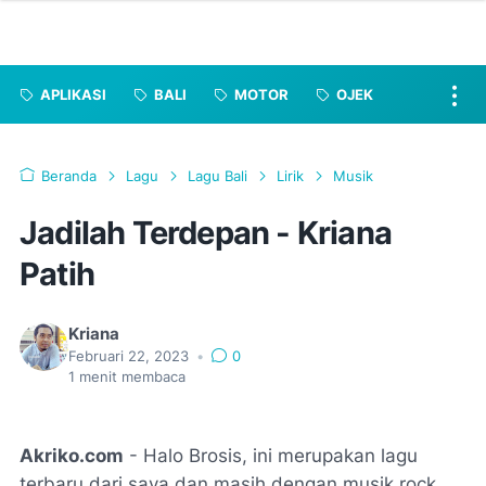
APLIKASI
BALI
MOTOR
OJEK
Beranda
Lagu
Lagu Bali
Lirik
Musik
Jadilah Terdepan - Kriana
Patih
Kriana
Februari 22, 2023
•
0
1
menit membaca
Akriko.com
- Halo Brosis, ini merupakan lagu
terbaru dari saya dan masih dengan musik rock