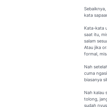
Sebaiknya,
kata sapaa
Kata-kata 
saat itu, m
salam sesu
Atau jika o
formal, mis
Nah setela
cuma ngasih
biasanya si
Nah kalau 
tolong, jan
sudah nyusa