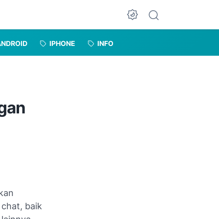
Dark Mode
ANDROID
IPHONE
INFO
ngan
akan
chat, baik