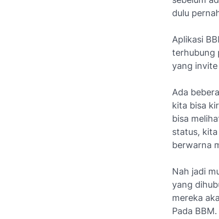
dulu perna
Aplikasi BB
terhubung p
yang invit
Ada beberap
kita bisa k
bisa meliha
status, kit
berwarna m
Nah jadi m
yang dihub
mereka aka
Pada BBM.