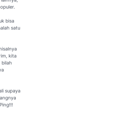
opuler.
k bisa
salah satu
misalnya
im, kita
 bilah
ya
ali supaya
pangnya
ing!!!