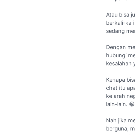
Atau bisa 
berkali-ka
sedang me
Dengan meng
hubungi me
kesalahan y
Kenapa bis
chat itu ap
ke arah neg
lain-lain. 😁
Nah jika me
berguna, m