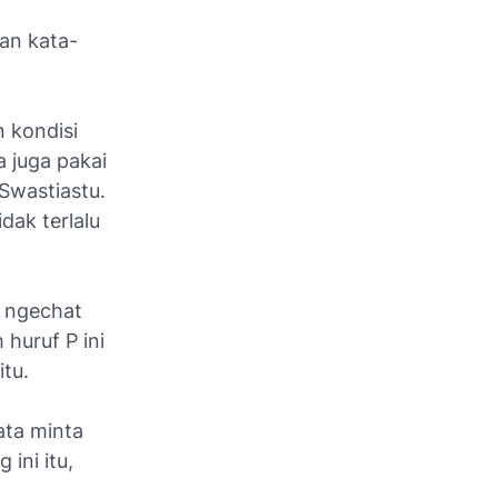
an kata-
 kondisi
a juga pakai
Swastiastu.
dak terlalu
u ngechat
 huruf P ini
itu.
ata minta
ini itu,