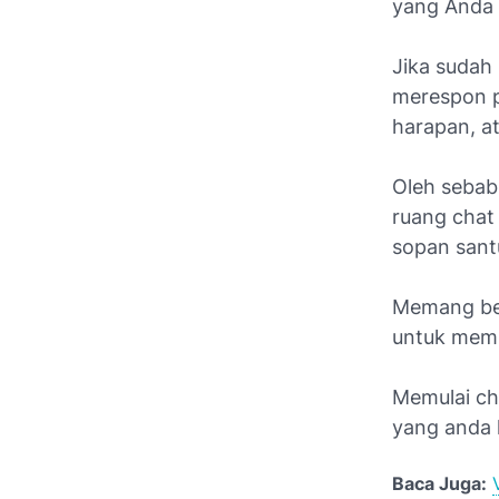
yang Anda 
Jika sudah 
merespon p
harapan, a
Oleh sebab
ruang chat
sopan san
Memang beg
untuk memu
Memulai ch
yang anda h
Baca Juga: