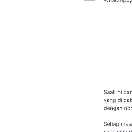
WhatsApp,M
Saat ini ba
yang di pak
dengan nom
Setiap masa
sebelum ad