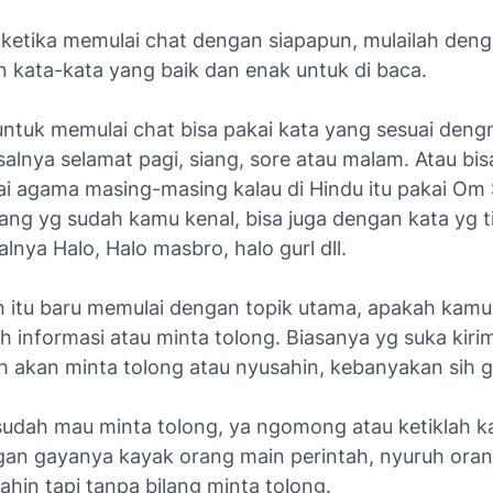
 ketika memulai chat dengan siapapun, mulailah deng
n kata-kata yang baik dan enak untuk di baca.
untuk memulai chat bisa pakai kata yang sesuai dengn
isalnya selamat pagi, siang, sore atau malam. Atau bis
ai agama masing-masing kalau di Hindu itu pakai Om 
rang yg sudah kamu kenal, bisa juga dengan kata yg ti
alnya Halo, Halo masbro, halo gurl dll.
h itu baru memulai dengan topik utama, apakah kam
 informasi atau minta tolong. Biasanya yg suka kirim
h akan minta tolong atau nyusahin, kebanyakan sih g
sudah mau minta tolong, ya ngomong atau ketiklah k
gan gayanya kayak orang main perintah, nyuruh orang 
hin tapi tanpa bilang minta tolong.