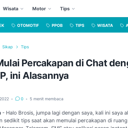
Wisata
Motor
Tips
EK
OTOMOTIF
PPOB
TIPS
WISATA
Sikap
Tips
Mulai Percakapan di Chat de
P, ini Alasannya
, 2022
•
0
•
5
menit membaca
m
- Halo Brosis, jumpa lagi dengan saya, kali ini saya 
 sedikit tips saat akan memulai percakapan di ruang 