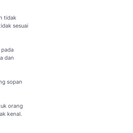
n tidak
idak sesuai
n pada
ka dan
ang sopan
tuk orang
ak kenal.