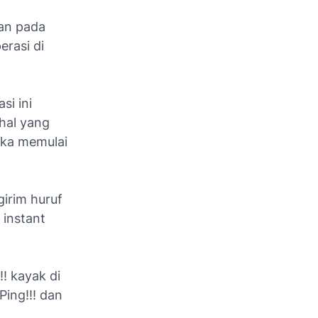
dan pada
rasi di
si ini
hal yang
uka memulai
irim huruf
 instant
!! kayak di
Ping!!! dan