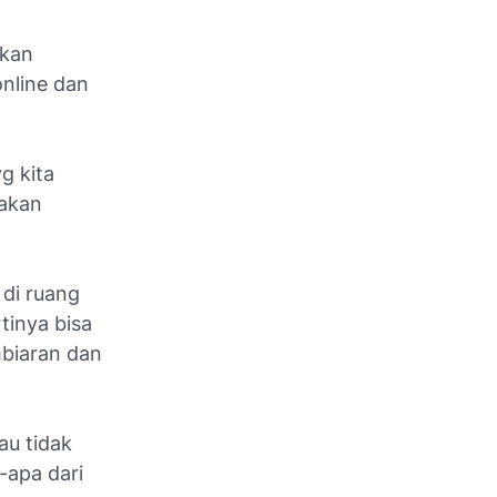
hkan
online dan
g kita
pakan
 di ruang
rtinya bisa
mbiaran dan
au tidak
-apa dari