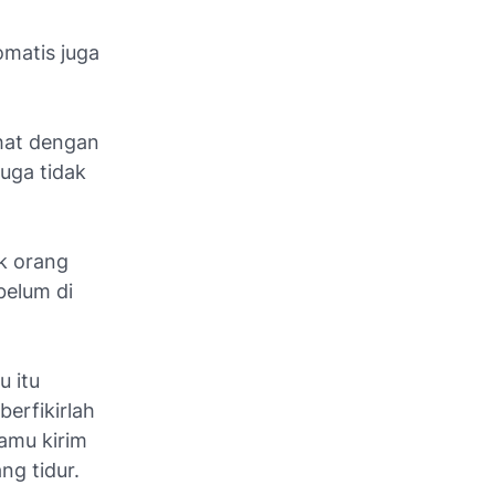
omatis juga
hat dengan
juga tidak
k orang
belum di
u itu
erfikirlah
kamu kirim
ng tidur.