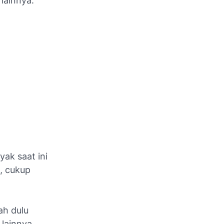
lainnya.
yak saat ini
s, cukup
ah dulu
lainnya,