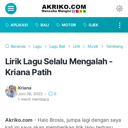
Menu
Da
APLIKASI
BALI
MOTOR
OJEK
Beranda
Lagu
Lagu Bali
Lirik
Musik
Tamblang
Lirik Lagu Selalu Mengalah -
Kriana Patih
Kriana
Juni 08, 2022
•
0
1
menit membaca
Akriko.com
- Halo Brosis, jumpa lagi dengan saya
kali ini saya akan memberikan lirik lagu terbaru