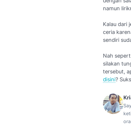
dengan sal
namun liri
Kalau dari
ceria karen
sendiri su
Nah seperti
silakan tun
tersebut, a
disini
? Suk
Kr
Say
ket
ora