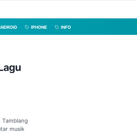
ANDROID
IPHONE
INFO
 Lagu
n Tamblang
utar musik