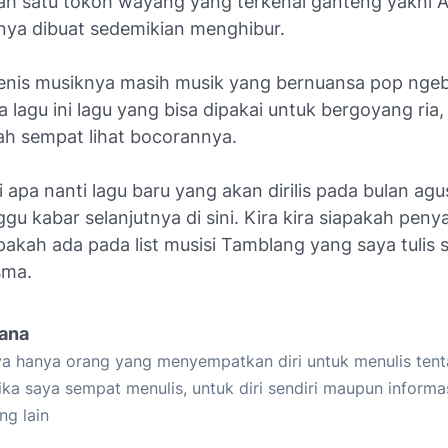
ah satu tokoh wayang yang terkenal ganteng yakni A
knya dibuat sedemikian menghibur.
 jenis musiknya masih musik yang bernuansa pop nge
a lagu ini lagu yang bisa dipakai untuk bergoyang ria
dah sempat lihat bocorannya.
 apa nanti lagu baru yang akan dirilis pada bulan agu
ggu kabar selanjutnya di sini. Kira kira siapakah peny
pakah ada pada list musisi Tamblang yang saya tulis
sma.
iana
a hanya orang yang menyempatkan diri untuk menulis tent
ika saya sempat menulis, untuk diri sendiri maupun informa
ng lain