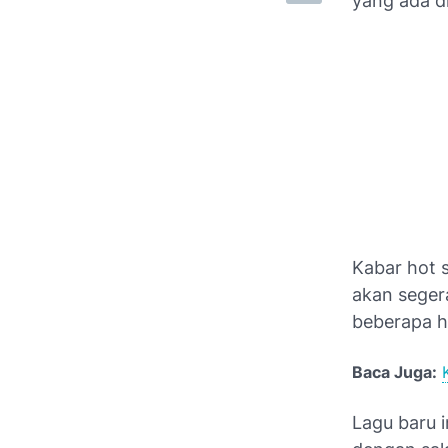
yang ada d
Kabar hot 
akan segera
beberapa ha
Baca Juga:
Lagu baru i