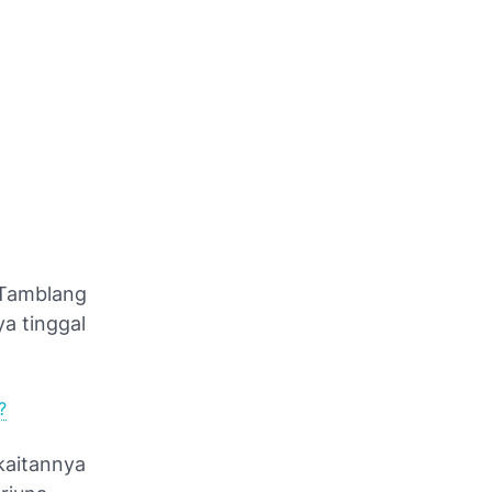
 Tamblang
ya tinggal
?
 kaitannya