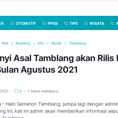
EK
OTOMOTIF
PPOB
TIPS
WISATA
Bali
Buleleng
info
Musik
Tamblang
nyi Asal Tamblang akan Rilis
Bulan Agustus 2021
, 2021
•
0
•
1
menit membaca
m
- Halo Semeton Tamblang, jumpa lagi dengan admi
g ini, kali ini admin akan memberikan informasi sep