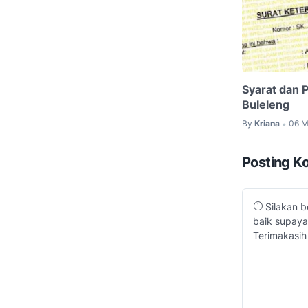
Syarat dan 
Buleleng
By
Kriana
06 M
•
Posting K
Silakan b
baik supaya
Terimakasih