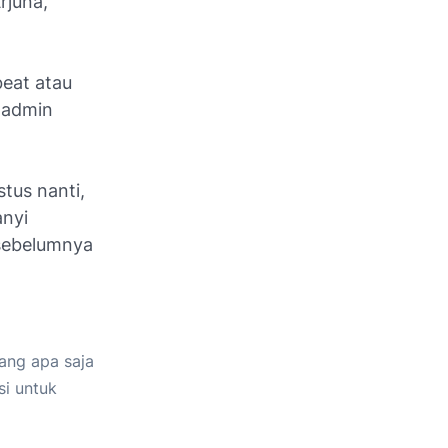
rjuna,
beat atau
, admin
stus nanti,
anyi
 sebelumnya
ang apa saja
si untuk