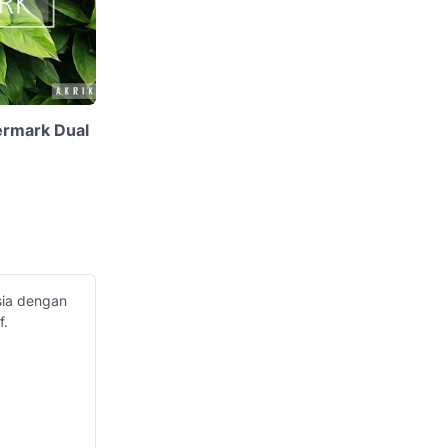
ermark Dual
sia dengan
f.