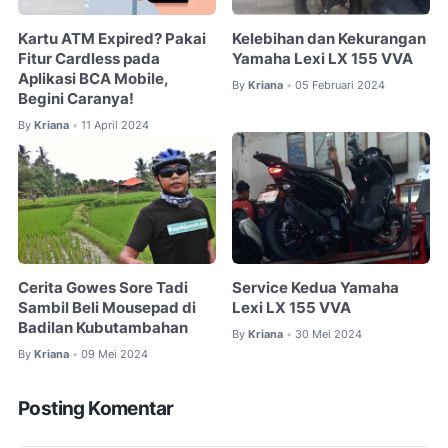
Kartu ATM Expired? Pakai
Kelebihan dan Kekurangan
Fitur Cardless pada
Yamaha Lexi LX 155 VVA
Aplikasi BCA Mobile,
By
Kriana
05 Februari 2024
•
Begini Caranya!
By
Kriana
11 April 2024
•
Cerita Gowes Sore Tadi
Service Kedua Yamaha
Sambil Beli Mousepad di
Lexi LX 155 VVA
Badilan Kubutambahan
By
Kriana
30 Mei 2024
•
By
Kriana
09 Mei 2024
•
Posting Komentar