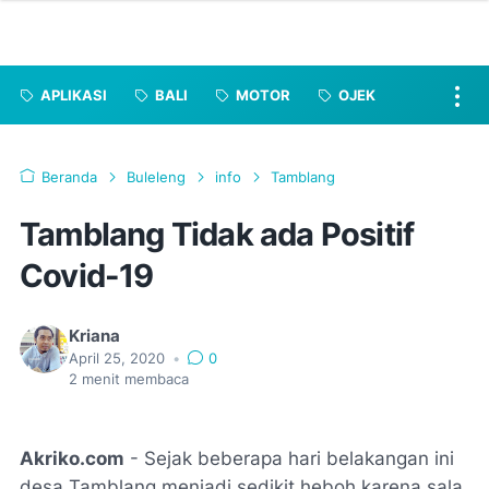
APLIKASI
BALI
MOTOR
OJEK
Beranda
Buleleng
info
Tamblang
Tamblang Tidak ada Positif
Covid-19
Kriana
April 25, 2020
•
0
2
menit membaca
Akriko.com
- Sejak beberapa hari belakangan ini
desa Tamblang menjadi sedikit heboh karena sala