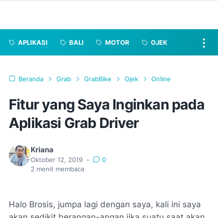
APLIKASI
BALI
MOTOR
OJEK
Beranda
Grab
GrabBike
Ojek
Online
Fitur yang Saya Inginkan pada
Aplikasi Grab Driver
Kriana
Oktober 12, 2019
•
0
2
menit membaca
Halo Brosis, jumpa lagi dengan saya, kali ini saya
akan sedikit berangan-angan jika suatu saat akan