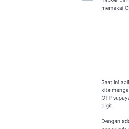
hacker dan
memakai OT
Saat ini ap
kita mengak
OTP supaya
digit.
Dengan adan
dan susah 