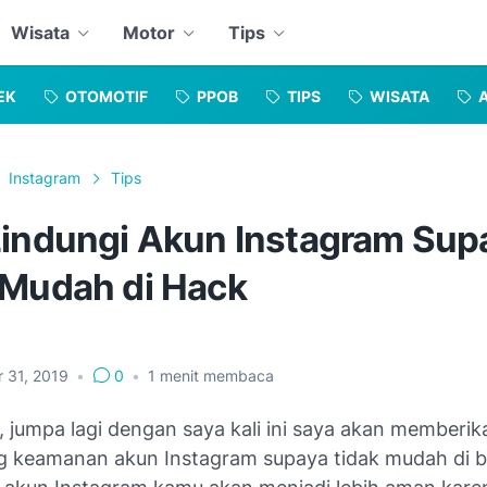
Wisata
Motor
Tips
EK
OTOMOTIF
PPOB
TIPS
WISATA
Instagram
Tips
Lindungi Akun Instagram Sup
 Mudah di Hack
r 31, 2019
•
0
•
1
menit membaca
, jumpa lagi dengan saya kali ini saya akan memberika
ng keamanan akun Instagram supaya tidak mudah di b