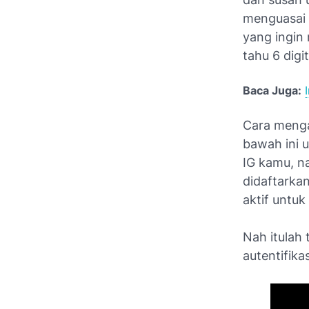
menguasai 
yang ingin 
tahu 6 digi
Baca Juga:
Cara mengak
bawah ini u
IG kamu, n
didaftarkan
aktif untu
Nah itulah
autentifika