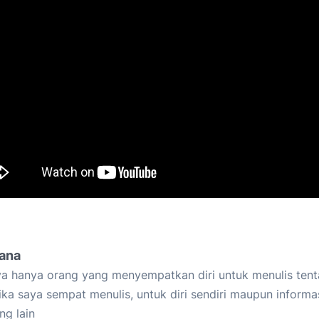
iana
a hanya orang yang menyempatkan diri untuk menulis tent
ika saya sempat menulis, untuk diri sendiri maupun informa
ng lain