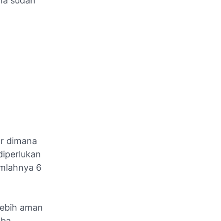
na sudah
tor dimana
diperlukan
umlahnya 6
 lebih aman
oba