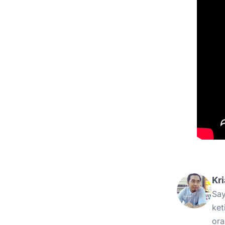
Kr
Say
ket
ora