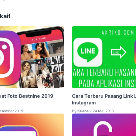
kait
at Foto Bestnine 2019
Cara Terbaru Pasang Link 
Instagram
esember 2019
By
Kriana
24 Mei 2016
•