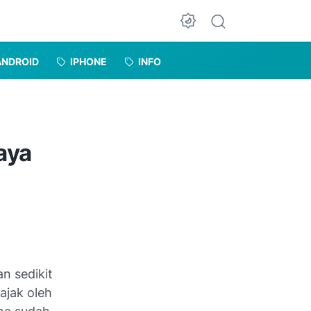
Dark Mode
ANDROID
IPHONE
INFO
aya
n sedikit
ajak oleh