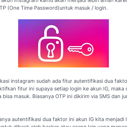
 akun Instagram kamu akan menjadi lebih aman kare
P (One Time Password)untuk masuk / login.
likasi instagram sudah ada fitur autentifikasi dua fak
tifkan fitur ini supaya setiap login ke akun IG, maka 
 bisa masuk. Biasanya OTP ini dikirim via SMS dan j
ya autentifikasi dua faktor ini akun IG kita menjadi
untuk dihack oleh hacker atau orang lain yang menc