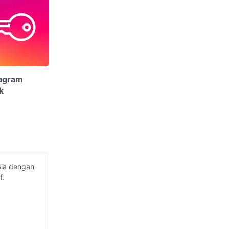
tagram
k
sia dengan
f.