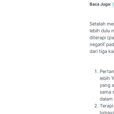
Baca Juga:
Setelah men
lebih dulu 
diterapi (p
negatif pad
dari tiga kal
Pertam
lebih 
yang a
sama s
dalam 
Terapi
lumaya