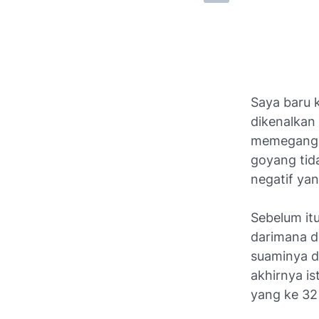
Saya baru k
dikenalkan 
memegang k
goyang tida
negatif ya
Sebelum it
darimana di
suaminya d
akhirnya is
yang ke 32