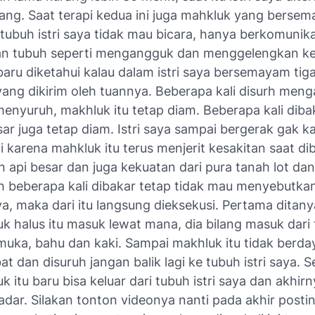
ang. Saat terapi kedua ini juga mahkluk yang berse
tubuh istri saya tidak mau bicara, hanya berkomunik
n tubuh seperti mengangguk dan menggelengkan kep
 baru diketahui kalau dalam istri saya bersemayam ti
yang dikirim oleh tuannya. Beberapa kali disurh meng
enyuruh, makhluk itu tetap diam. Beberapa kali dib
sar juga tetap diam. Istri saya sampai bergerak gak k
ai karena mahkluk itu terus menjerit kesakitan saat di
 api besar dan juga kekuatan dari pura tanah lot dan 
h beberapa kali dibakar tetap tidak mau menyebutkan
a, maka dari itu langsung dieksekusi. Pertama ditany
k halus itu masuk lewat mana, dia bilang masuk dari 
muka, bahu dan kaki. Sampai makhluk itu tidak berda
at dan disuruh jangan balik lagi ke tubuh istri saya. Se
k itu baru bisa keluar dari tubuh istri saya dan akhirny
adar. Silakan tonton videonya nanti pada akhir postin