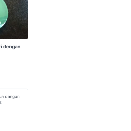
ri dengan
sia dengan
f.