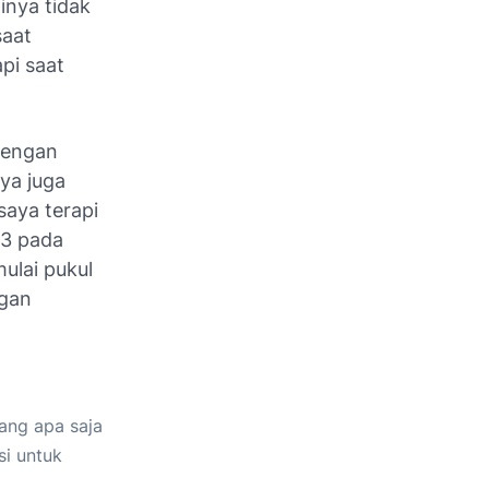
inya tidak
saat
api saat
 dengan
aya juga
saya terapi
33 pada
mulai pukul
ngan
ang apa saja
si untuk