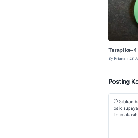
Terapi ke-4
By
Kriana
23 J
•
Posting K
Silakan b
baik supaya
Terimakasih