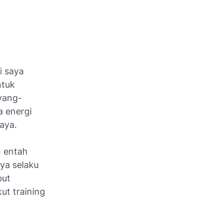
i saya
ntuk
yang-
a energi
aya.
m entah
aya selaku
but
ut training