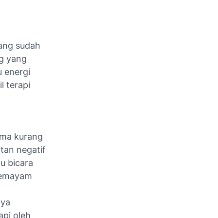
yang sudah
ng yang
u energi
l terapi
lama kurang
atan negatif
u bicara
rsemayam
nya
api oleh