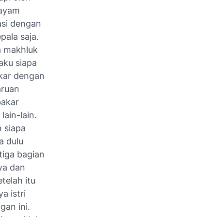
mayam
asi dengan
ala saja.
ga makhluk
aku siapa
akar dengan
aruan
bakar
lain-lain.
 siapa
a dulu
tiga bagian
ya dan
telah itu
a istri
gan ini.