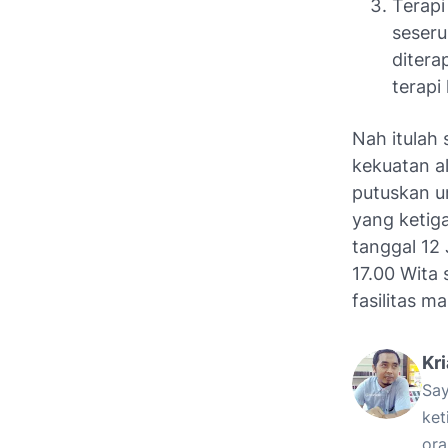
Terapi
seseru
ditera
terapi 
Nah itulah 
kekuatan al
putuskan un
yang ketig
tanggal 12 
17.00 Wita
fasilitas m
Kr
Say
ket
ora