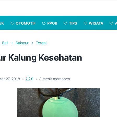
EK
OTOMOTIF
PPOB
TIPS
WISATA
Bali
Galaxur
Terapi
ur Kalung Kesehatan
er 27, 2018
•
0
•
3
menit membaca