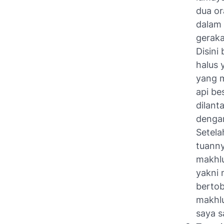
dua or
dalam 
geraka
Disini
halus 
yang m
api be
dilant
dengan
Setela
tuanny
makhlu
yakni 
bertob
makhlu
saya s