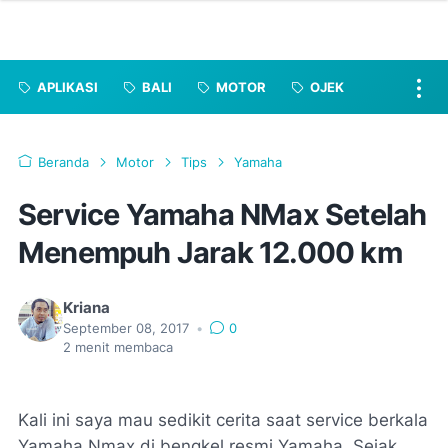
APLIKASI
BALI
MOTOR
OJEK
Beranda
Motor
Tips
Yamaha
Service Yamaha NMax Setelah
Menempuh Jarak 12.000 km
Kriana
September 08, 2017
•
0
2
menit membaca
Kali ini saya mau sedikit cerita saat service berkala
Yamaha Nmax di bengkel resmi Yamaha. Sejak