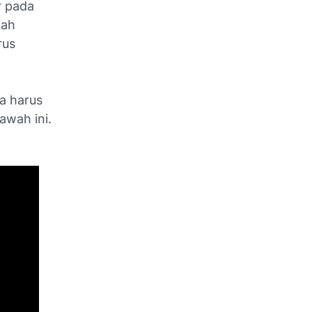
r pada
dah
rus
a harus
awah ini.