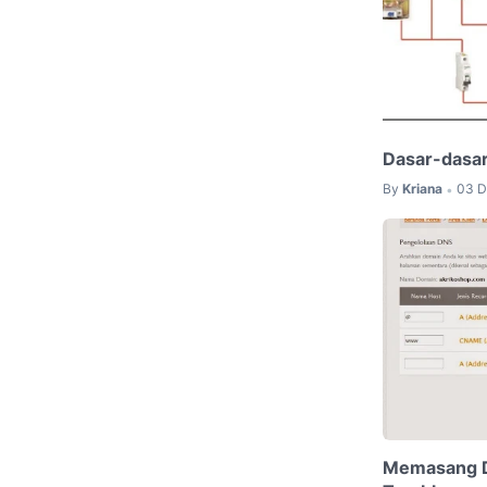
Dasar-dasar 
By
Kriana
03 D
•
Memasang D