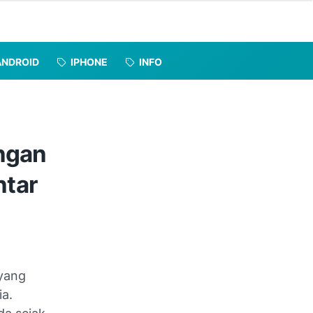
ANDROID
IPHONE
INFO
ingan
ntar
yang
ia.