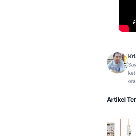
Kr
Say
ket
ora
Artikel Ter