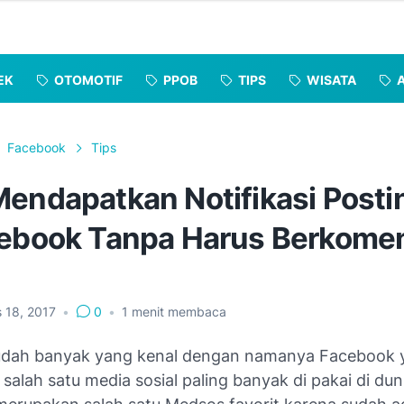
EK
OTOMOTIF
PPOB
TIPS
WISATA
Facebook
Tips
Mendapatkan Notifikasi Post
cebook Tanpa Harus Berkome
s 18, 2017
•
0
•
1
menit membaca
udah banyak yang kenal dengan namanya Facebook 
alah satu media sosial paling banyak di pakai di dun