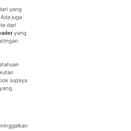
dari yang
 Ada juga
te dari
reader
yang
stingan
ketahuan
ikutan
book supaya
 yang
eninggalkan