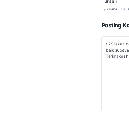
Tumblr
By
Kriana
16 J
•
Posting K
Silakan b
baik supaya
Terimakasih