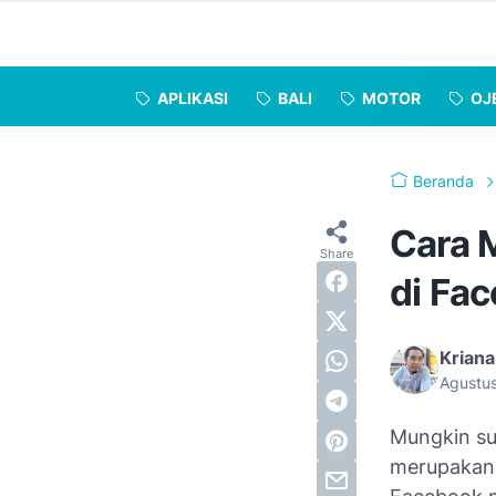
APLIKASI
BALI
MOTOR
OJ
Beranda
Cara 
di Fa
Kriana
Agustu
Mungkin s
merupakan s