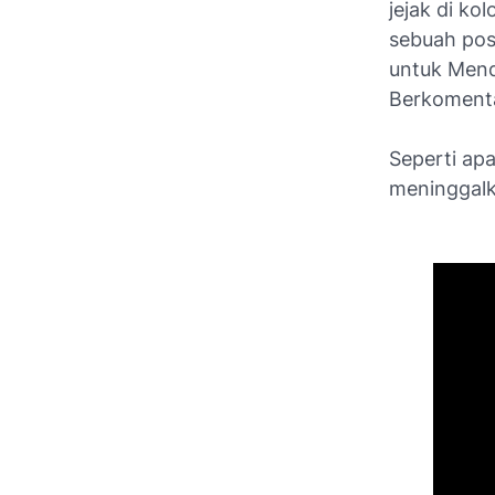
jejak di k
sebuah pos
untuk Mend
Berkomenta
Seperti ap
meninggalka