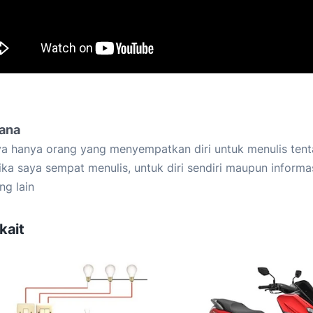
iana
a hanya orang yang menyempatkan diri untuk menulis tent
ika saya sempat menulis, untuk diri sendiri maupun informa
ng lain
kait