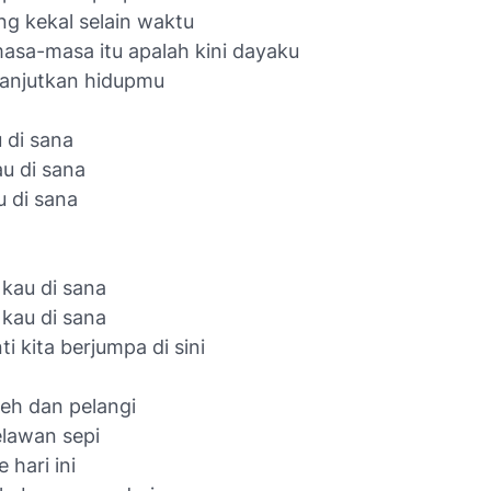
ng kekal selain waktu
asa-masa itu apalah kini dayaku
lanjutkan hidupmu
 di sana
u di sana
u di sana
 kau di sana
kau di sana
i kita berjumpa di sini
teh dan pelangi
lawan sepi
 hari ini