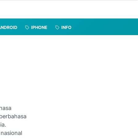
ANDROID
IPHONE
INFO
d
hasa
g berbahasa
ia.
 nasional