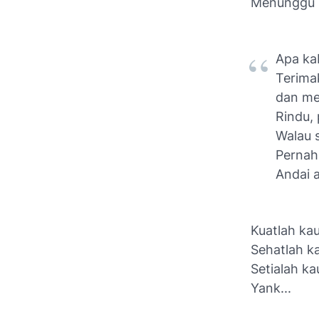
Menunggu 
Apa ka
Terima
dan me
Rindu,
Walau 
Pernah
Andai 
Kuatlah kau
Sehatlah ka
Setialah ka
Yank...