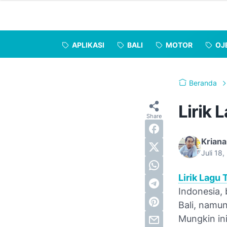
APLIKASI
BALI
MOTOR
OJ
Beranda
Lirik 
Kriana
Juli 18
Lirik Lagu 
Indonesia, 
Bali, namun
Mungkin in