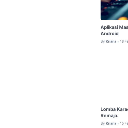
Aplikasi Mas
Android
By
Kriana
18 F
•
Lomba Karao
Remaja.
By
Kriana
15 F
•