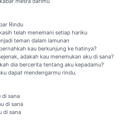
kabar mesra darimu
bar Rindu
kasih telah menemani setiap hariku
njadi teman dalam lamunan
 pernahkah kau berkunjung ke hatinya?
sejenak, adakah kau menemukan aku di sana?
kah dia bercerita tentang aku kepadamu?
aku dapat mendengarmu rindu.
 di sana
u di sana
u di sana