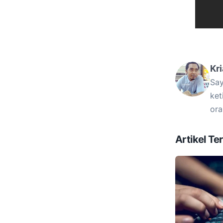
Kr
Say
ket
ora
Artikel Ter