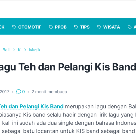
EK
OTOMOTIF
PPOB
TIPS
WISATA
Bali
K
Musik
Lagu Teh dan Pelangi Kis Ban
, 2017
•
0
•
2
menit membaca
Teh dan Pelangi Kis Band
merupakan lagu dengan Ba
biasanya Kis band selalu hadir dengan lirik lagu yan
 kali ini sudah ada dua single dengan bahasa Indones
i sebagai batu locantan untuk KIS band sebagai band