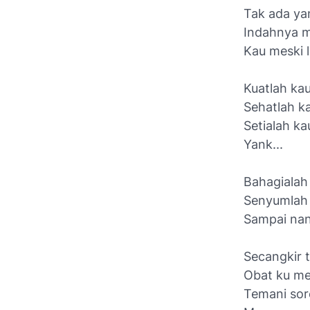
Tak ada ya
Indahnya m
Kau meski 
Kuatlah kau
Sehatlah ka
Setialah ka
Yank...
Bahagialah
Senyumlah 
Sampai nant
Secangkir 
Obat ku me
Temani sore