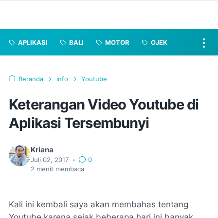
APLIKASI
BALI
MOTOR
OJEK
Beranda
info
Youtube
Keterangan Video Youtube di
Aplikasi Tersembunyi
Kriana
Juli 02, 2017
•
0
2
menit membaca
Kali ini kembali saya akan membahas tentang
Youtube karena sejak beberapa hari ini banyak