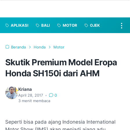
APLIKASI
BALI
MOTOR
OJEK
Beranda
Honda
Motor
Skutik Premium Model Eropa
Honda SH150i dari AHM
Kriana
April 28, 2017
•
0
3
menit membaca
Seperti bisa pada ajang Indonesia International
Motor Show (IIMS) akan menjadi ajang adu