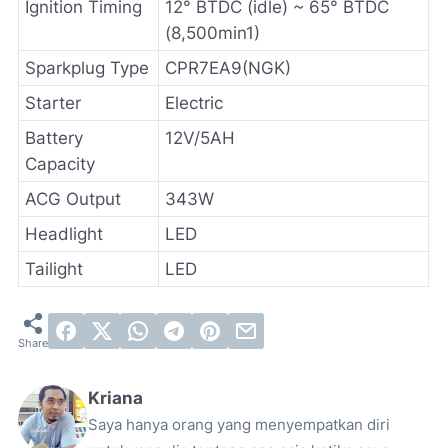
Ignition Timing
12° BTDC (idle) ~ 65° BTDC
(8,500min1)
Sparkplug Type
CPR7EA9(NGK)
Starter
Electric
Battery
12V/5AH
Capacity
ACG Output
343W
Headlight
LED
Tailight
LED
Kriana
Saya hanya orang yang menyempatkan diri