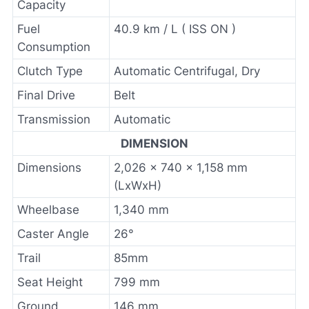
Capacity
Fuel
40.9 km / L ( ISS ON )
Consumption
Clutch Type
Automatic Centrifugal, Dry
Final Drive
Belt
Transmission
Automatic
DIMENSION
Dimensions
2,026 x 740 x 1,158 mm
(LxWxH)
Wheelbase
1,340 mm
Caster Angle
26°
Trail
85mm
Seat Height
799 mm
Ground
146 mm