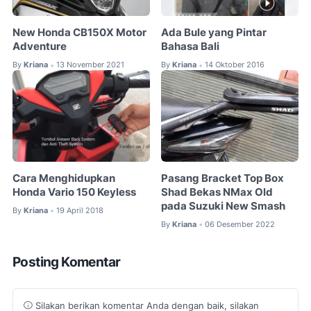
New Honda CB150X Motor
Ada Bule yang Pintar
Adventure
Bahasa Bali
By
Kriana
13 November 2021
By
Kriana
14 Oktober 2016
•
•
Cara Menghidupkan
Pasang Bracket Top Box
Honda Vario 150 Keyless
Shad Bekas NMax Old
pada Suzuki New Smash
By
Kriana
19 April 2018
•
By
Kriana
06 Desember 2022
•
Posting Komentar
Silakan berikan komentar Anda dengan baik, silakan