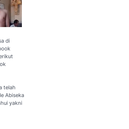
a di
ebook
rikut
ook
a telah
e Abiseka
hui yakni