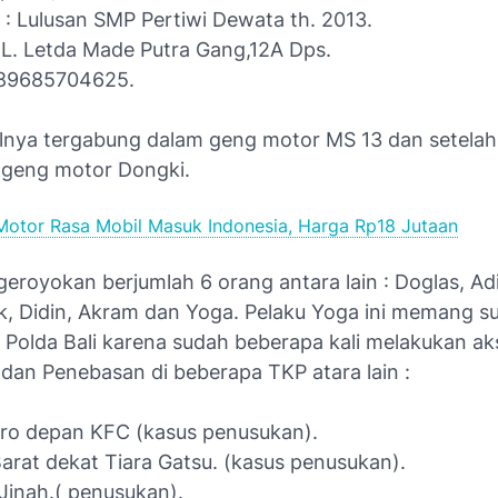
 : Lulusan SMP Pertiwi Dewata th. 2013.
 JL. Letda Made Putra Gang,12A Dps.
089685704625.
lnya tergabung dalam geng motor MS 13 dan setelah 
geng motor Dongki.
Motor Rasa Mobil Masuk Indonesia, Harga Rp18 Jutaan
eroyokan berjumlah 6 orang antara lain : Doglas, Ad
k, Didin, Akram dan Yoga. Pelaku Yoga ini memang s
 Polda Bali karena sudah beberapa kali melakukan ak
dan Penebasan di beberapa TKP atara lain :
boro depan KFC (kasus penusukan).
Barat dekat Tiara Gatsu. (kasus penusukan).
 Jinah.( penusukan).