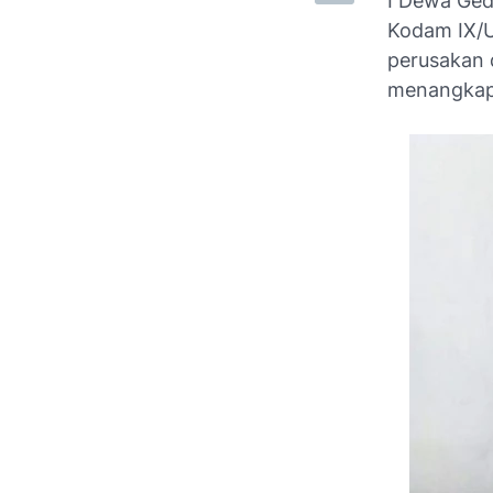
I Dewa Ged
Kodam IX/U
perusakan 
menangkap