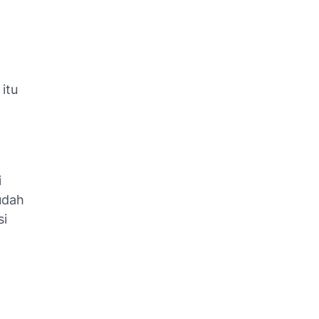
itu
i
udah
si