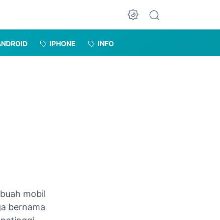
Dark Mode
ANDROID
IPHONE
INFO
ebuah mobil
rga bernama