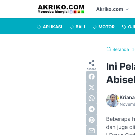
Akriko.com
APLIKASI
BALI
MOTOR
OJ
Beranda
Ini P
Abise
Kriana
Novemb
Beberapa h
dan juga d