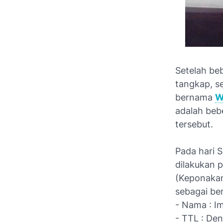
Setelah be
tangkap, s
bernama
W
adalah beb
tersebut.
Pada hari S
dilakukan 
(Keponakan
sebagai ber
- Nama : I
- TTL : De