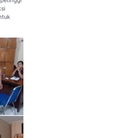
petinggi
si
ntuk