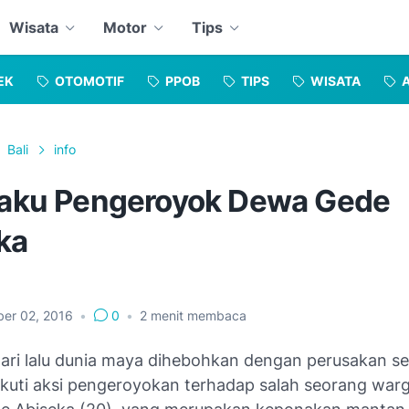
Wisata
Motor
Tips
EK
OTOMOTIF
PPOB
TIPS
WISATA
Bali
info
elaku Pengeroyok Dewa Gede
ka
er 02, 2016
•
0
•
2
menit membaca
ari lalu dunia maya dihebohkan dengan perusakan s
iikuti aksi pengeroyokan terhadap salah seorang wa