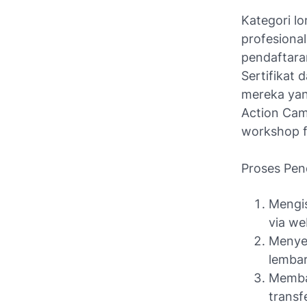
Kategori l
profesiona
pendaftara
Sertifikat
mereka yan
Action Cam
workshop f
Proses Pen
Mengis
via we
Menyer
lemba
Membay
transf