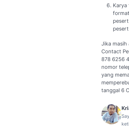
Karya 
forma
pesert
pesert
Jika masih
Contact Pe
878 6256 4
nomor tele
yang meman
memperebut
tanggal 6 
Kr
Say
ket