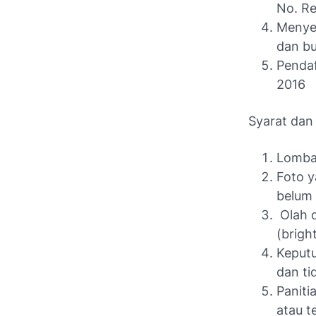
No. Re
Menyera
dan bu
Pendaf
2016
Syarat dan
Lomba 
Foto y
belum 
Olah d
(brigh
Keputu
dan ti
Paniti
atau t