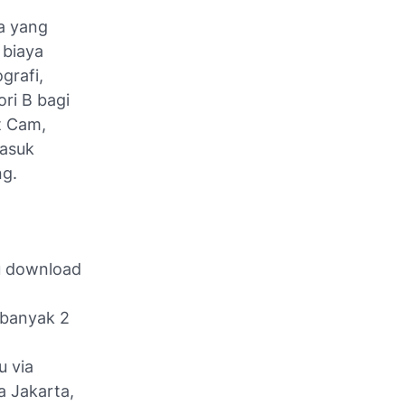
ka yang
 biaya
grafi,
ri B bagi
t Cam,
masuk
ng.
au download
sebanyak 2
u via
 Jakarta,