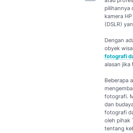
atau profes
pilihannya 
kamera HP 
(DSLR) yan
Dengan ada
obyek wisa
fotografi 
alasan jik
Beberapa a
mengembang
fotografi.
dan budaya
fotografi d
oleh pihak
tentang ke