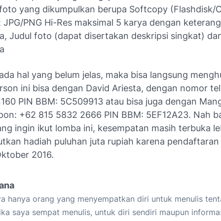
foto yang dikumpulkan berupa Softcopy (Flashdisk/
t JPG/PNG Hi-Res maksimal 5 karya dengan keteran
a, Judul foto (dapat disertakan deskripsi singkat) d
a
 ada hal yang belum jelas, maka bisa langsung meng
rson ini bisa dengan David Ariesta, dengan nomor te
160 PIN BBM: 5C509913 atau bisa juga dengan Mang
pon: +62 815 5832 2666 PIN BBM: 5EF12A23. Nah b
g ingin ikut lomba ini, kesempatan masih terbuka le
kan hadiah puluhan juta rupiah karena pendaftaran
Oktober 2016.
iana
a hanya orang yang menyempatkan diri untuk menulis tent
ika saya sempat menulis, untuk diri sendiri maupun informa