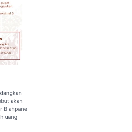
sedangkan
ebut akan
ar Blahpane
ah uang