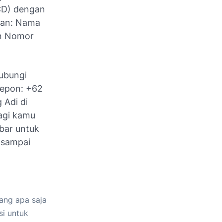
CD) dengan
gan: Nama
an Nomor
hubungi
lepon: +62
 Adi di
agi kamu
bar untuk
 sampai
ang apa saja
si untuk