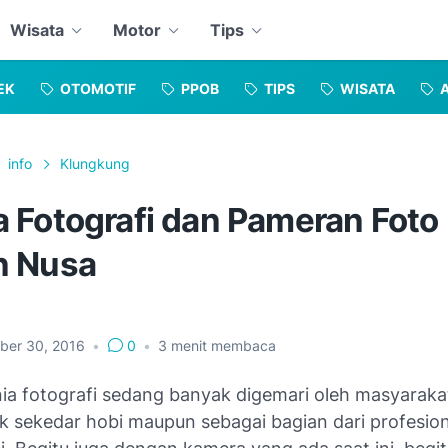
Wisata
Motor
Tips
EK
OTOMOTIF
PPOB
TIPS
WISATA
info
Klungkung
 Fotografi dan Pameran Foto
 Nusa
ber 30, 2016
•
0
•
3
menit membaca
nia fotografi sedang banyak digemari oleh masyaraka
k sekedar hobi maupun sebagai bagian dari profesio