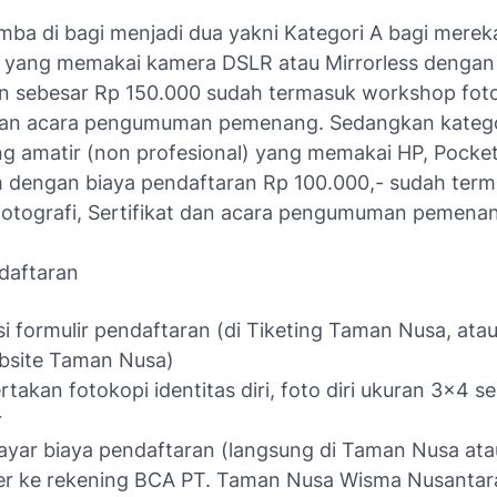
omba di bagi menjadi dua yakni Kategori A bagi mere
l yang memakai kamera DSLR atau Mirrorless dengan
n sebesar Rp 150.000 sudah termasuk workshop foto
 dan acara pengumuman pemenang. Sedangkan katego
g amatir (non profesional) yang memakai HP, Pocke
 dengan biaya pendaftaran Rp 100.000,- sudah ter
otografi, Sertifikat dan acara pengumuman pemena
daftaran
i formulir pendaftaran (di Tiketing Taman Nusa, at
bsite Taman Nusa)
takan fotokopi identitas diri, foto diri ukuran 3×4 
r
ar biaya pendaftaran (langsung di Taman Nusa ata
er ke rekening BCA PT. Taman Nusa Wisma Nusantara