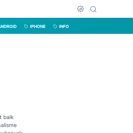
Dark Mode
ANDROID
IPHONE
INFO
t baik
nalisme