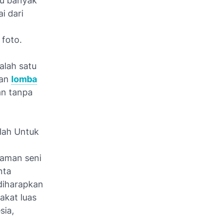
tu banyak
i dari
 foto.
alah satu
kan
lomba
an tanpa
lah Untuk
gaman seni
nta
 diharapkan
kat luas
sia,