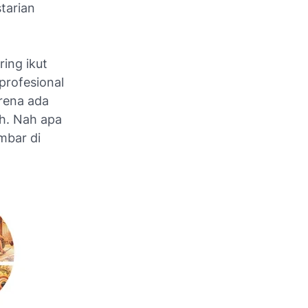
starian
ing ikut
profesional
arena ada
ah. Nah apa
ambar di