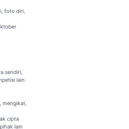
 foto diri,
Oktober
a sendiri,
petisi lain
k, mengikat,
ak cipta
ihak lain