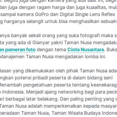
i. Begitu juga dengan kamera yang ada saat ini, begi
dan juga dengan ragam harga dan juga kuaalitas, mula
sampai kamera GoPro dan Digital Single Lens Reflex
g harganya selangit untuk bisa menghasilkan sebuah
nya banyak sekali orang yang suka fotografi maka s
ta yang ada di Gianyar yakni Taman Nusa mengada
dan pameran foto
dengan tema
Cinta Nusantara
. Buk
a Manajemen Taman Nusa mengadakan lomba ini.
lasan yang dikemukakan oleh pihak Taman Nusa ada
kan potensi pribadi peserta di dalam bidang seni
 Menambah pengetahuan peserta tentang keanekara
 Indonesia. Menjadi ajang networking bagi para peci
ari berbagai latar belakang. Dan paling penting yang
 Taman Nusa adalah memperkenalkan kepada masyara
beradaan Taman Nusa, Taman Wisata Budaya Indone