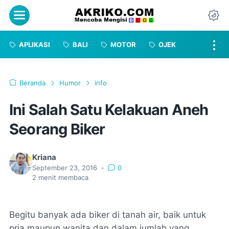
Menu
Da
APLIKASI
BALI
MOTOR
OJEK
Beranda
Humor
info
Ini Salah Satu Kelakuan Aneh
Seorang Biker
Kriana
September 23, 2016
•
0
2
menit membaca
Begitu banyak ada biker di tanah air, baik untuk
pria maupun wanita dan dalam jumlah yang