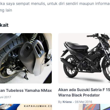
ika saya sempat menulis, untuk diri sendiri maupun informa
ng lain
kait
Akan ada Suzuki Satria F 15
an Tubeless Yamaha NMax
Warna Black Predator
uni 2017
By
Kriana
06 Mei 2016
•