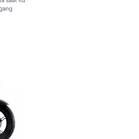
a saat itu
ggang