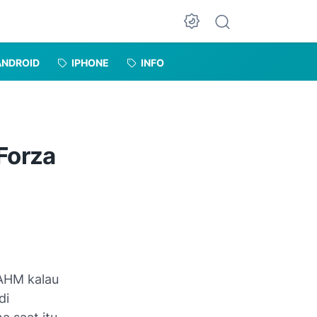
Dark Mode
ANDROID
IPHONE
INFO
Forza
 AHM kalau
di