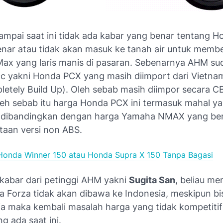
ampai saat ini tidak ada kabar yang benar tentang H
benar atau tidak akan masuk ke tanah air untuk memb
x yang laris manis di pasaran. Sebenarnya AHM su
cc yakni Honda PCX yang masih diimport dari Vietna
etely Build Up). Oleh sebab masih diimpor secara C
leh sebab itu harga Honda PCX ini termasuk mahal ya
ka dibandingkan dengan harga Yamaha NMAX yang ber
taan versi non ABS.
Honda Winner 150 atau Honda Supra X 150 Tanpa Bagasi
a kabar dari petinggi AHM yakni
Sugita San
, beliau m
a Forza tidak akan dibawa ke Indonesia, meskipun b
ia maka kembali masalah harga yang tidak kompetiti
g ada saat ini.