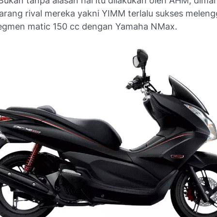
Bukan tanpa alasan hal itu dilakukan oleh AHM, diman
arang rival mereka yakni YIMM terlalu sukses melen
 segmen matic 150 cc dengan Yamaha NMax.