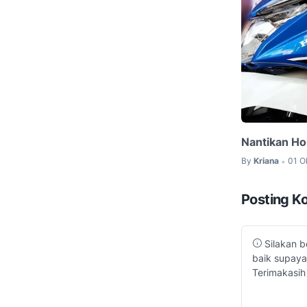
Nantikan Ho
By
Kriana
01 O
•
Posting K
Silakan b
baik supaya
Terimakasih