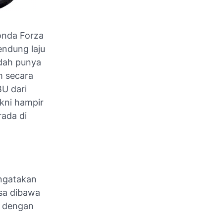
onda Forza
endung laju
dah punya
m secara
BU dari
kni hampir
ada di
engatakan
isa dibawa
f dengan