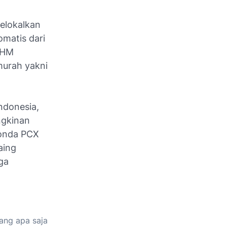
elokalkan
omatis dari
 AHM
murah yakni
ndonesia,
ngkinan
Honda PCX
aing
ga
ang apa saja