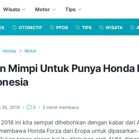
Wisata
Motor
Tips
EK
OTOMOTIF
PPOB
TIPS
WISATA
Honda
Motor
n Mimpi Untuk Punya Honda 
onesia
s 26, 2016
•
0
•
2
menit membaca
 2016 ini kita sempat dihebohkan dengan kabar dari
embawa Honda Forza dari Eropa untuk dipasarkan 