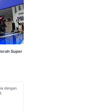
Merah Super
sia dengan
f.